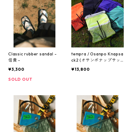
Classic rubber sandal -
tempra / Osanpo Knapsa
信貴 -
ck2 (オサンポナップサッ
ク2)
¥3,300
¥13,800
SOLD OUT