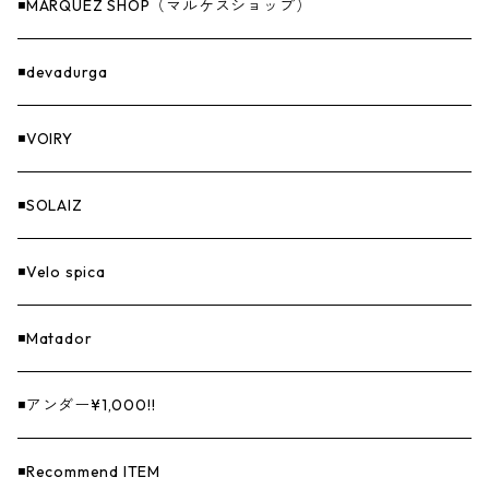
燃料
◾️MARQUEZ SHOP（マルケスショップ）
GOODS
◾️devadurga
◾️VOIRY
◾️SOLAIZ
◾️Velo spica
◾️Matador
◾️アンダー¥1,000!!
◾️Recommend ITEM