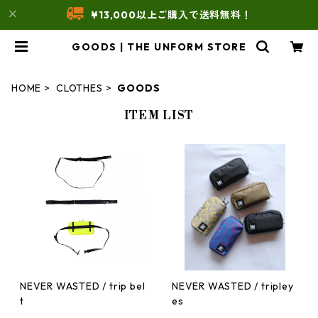
¥13,000以上ご購入で送料無料！
GOODS | THE UNFORM STORE
HOME
CLOTHES
GOODS
ITEM LIST
NEVER WASTED / trip bel
NEVER WASTED / tripley
t
es