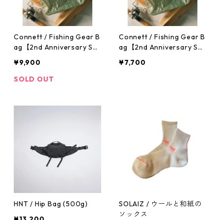
Connett / Fishing Gear B
Connett / Fishing Gear B
ag【2nd Anniversary Sp
ag【2nd Anniversary Sp
ecial Item.】※DCF
ecial Item.】※3layer
¥9,900
¥7,700
SOLD OUT
HNT / Hip Bag (500g)
SOLAIZ / ウールと和紙の
ソックス
¥13,200