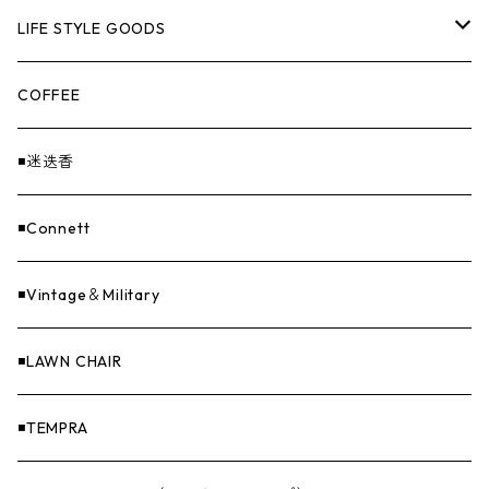
EX-GATE（エクスゲート）
UNITIUM.
クッカー＆カトラリー
TOPS
LIFE STYLE GOODS
loops（ループス）
THE UNFORM STORE オリジナル
バーナー
PANTS
ステッカー
COFFEE
EvaCon（エヴァコン）
焚火
CAP
◾️迷迭香
ASAP（エイサップ）
寝具
GOODS
◾️Connett
Sticker（ステッカー）
ファニチャー
バンダナ＆手ぬぐい
◾️Vintage＆Military
Others（その他）
収納
◾️LAWN CHAIR
ナイフ＆アックス
◾️TEMPRA