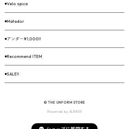
◾️Velo spica
◾️Matador
◾️アンダー¥1,000!!
◾️Recommend ITEM
◾️SALE!!
© THE UNFORM STORE
Powered by