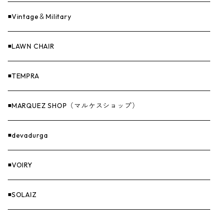
Sticker（ステッカー）
ファニチャー
バンダナ＆手ぬぐい
◾️Vintage＆Military
Others（その他）
収納
◾️LAWN CHAIR
ナイフ＆アックス
◾️TEMPRA
燃料
◾️MARQUEZ SHOP（マルケスショップ）
GOODS
◾️devadurga
◾️VOIRY
◾️SOLAIZ