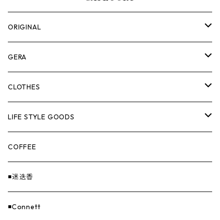
ORIGINAL
ASOMATOUS
GERA
HANGBURGER（ハングバーガー）
COLLABORATION
ランタン＆ライト
CLOTHES
EX-GATE（エクスゲート）
UNITIUM.
クッカー＆カトラリー
TOPS
LIFE STYLE GOODS
loops（ループス）
THE UNFORM STORE オリジナル
バーナー
PANTS
ステッカー
COFFEE
EvaCon（エヴァコン）
焚火
CAP
◾️迷迭香
ASAP（エイサップ）
寝具
GOODS
◾️Connett