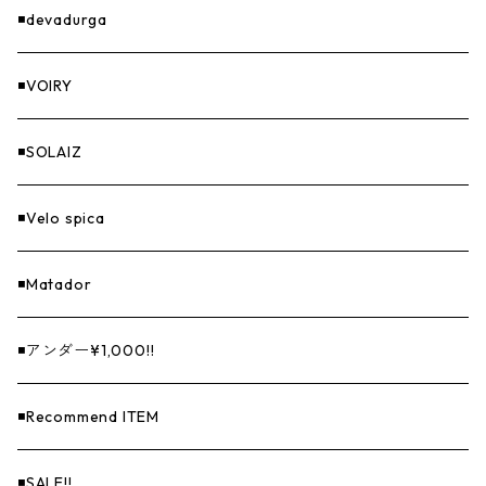
GOODS
◾️devadurga
◾️VOIRY
◾️SOLAIZ
◾️Velo spica
◾️Matador
◾️アンダー¥1,000!!
◾️Recommend ITEM
◾️SALE!!