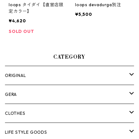
loops タイダイ【直営店限
loops devadurga別注
定カラー】
¥5,500
¥4,620
SOLD OUT
CATEGORY
ORIGINAL
ASOMATOUS
GERA
HANGBURGER（ハングバーガー）
COLLABORATION
ランタン＆ライト
CLOTHES
EX-GATE（エクスゲート）
UNITIUM.
クッカー＆カトラリー
TOPS
LIFE STYLE GOODS