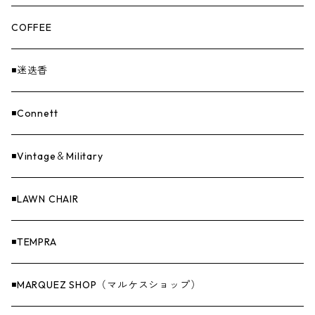
loops（ループス）
THE UNFORM STORE オリジナル
バーナー
PANTS
ステッカー
COFFEE
EvaCon（エヴァコン）
焚火
CAP
◾️迷迭香
ASAP（エイサップ）
寝具
GOODS
◾️Connett
Sticker（ステッカー）
ファニチャー
バンダナ＆手ぬぐい
◾️Vintage＆Military
Others（その他）
収納
◾️LAWN CHAIR
ナイフ＆アックス
◾️TEMPRA
燃料
◾️MARQUEZ SHOP（マルケスショップ）