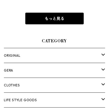
もっと見る
CATEGORY
ORIGINAL
ASOMATOUS
GERA
HANGBURGER（ハングバーガー）
COLLABORATION
ランタン＆ライト
CLOTHES
EX-GATE（エクスゲート）
UNITIUM.
クッカー＆カトラリー
TOPS
LIFE STYLE GOODS