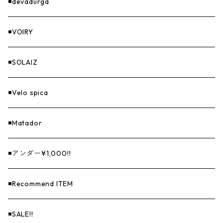
GOODS
◾️devadurga
◾️VOIRY
◾️SOLAIZ
◾️Velo spica
◾️Matador
◾️アンダー¥1,000!!
◾️Recommend ITEM
◾️SALE!!