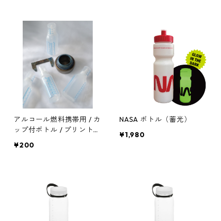
アルコール燃料携帯用 / カ
NASA ボトル（蓄光）
ップ付ボトル / プリント目
¥1,980
盛り付
¥200