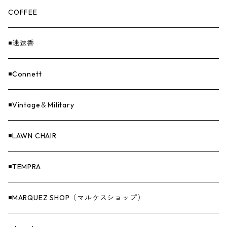
loops（ループス）
THE UNFORM STORE オリジナル
バーナー
PANTS
ステッカー
COFFEE
EvaCon（エヴァコン）
焚火
CAP
◾️迷迭香
ASAP（エイサップ）
寝具
GOODS
◾️Connett
Sticker（ステッカー）
ファニチャー
バンダナ＆手ぬぐい
◾️Vintage＆Military
Others（その他）
収納
◾️LAWN CHAIR
ナイフ＆アックス
◾️TEMPRA
燃料
◾️MARQUEZ SHOP（マルケスショップ）