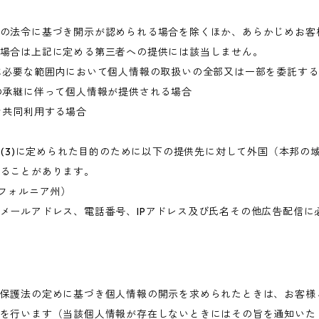
の法令に基づき開示が認められる場合を除くほか、あらかじめお客
場合は上記に定める第三者への提供には該当しません。
に必要な範囲内において個人情報の取扱いの全部又は一部を委託す
の承継に伴って個人情報が提供される場合
き共同利用する場合
目的(3)に定められた目的のために以下の提供先に対して外国（本邦
ることがあります。
・カリフォルニア州）
メールアドレス、電話番号、IPアドレス及び氏名その他広告配信に
保護法の定めに基づき個人情報の開示を求められたときは、お客様
を行います（当該個人情報が存在しないときにはその旨を通知いた