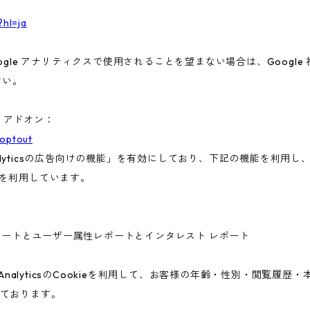
?hl=ja
gle アナリティクスで使用されることを望まない場合は、Google 社
さい。
ト アドオン：
aoptout
nalyticsの広告向けの機能」を有効にしており、下記の機能を利用し、広
ieを利用しています。
ー属性レポートとユーザー属性レポートとインタレスト レポート
 AnalyticsのCookieを利用して、お客様の年齢・性別・閲覧履
ております。