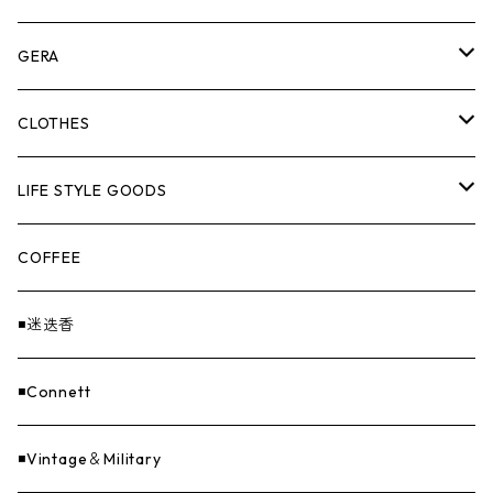
ASOMATOUS
GERA
HANGBURGER（ハングバーガー）
COLLABORATION
ランタン＆ライト
CLOTHES
EX-GATE（エクスゲート）
UNITIUM.
クッカー＆カトラリー
TOPS
LIFE STYLE GOODS
loops（ループス）
THE UNFORM STORE オリジナル
バーナー
PANTS
ステッカー
COFFEE
EvaCon（エヴァコン）
焚火
CAP
◾️迷迭香
ASAP（エイサップ）
寝具
GOODS
◾️Connett
Sticker（ステッカー）
ファニチャー
バンダナ＆手ぬぐい
◾️Vintage＆Military