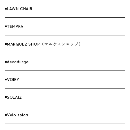
Others（その他）
収納
◾️LAWN CHAIR
ナイフ＆アックス
◾️TEMPRA
燃料
◾️MARQUEZ SHOP（マルケスショップ）
GOODS
◾️devadurga
◾️VOIRY
◾️SOLAIZ
◾️Velo spica