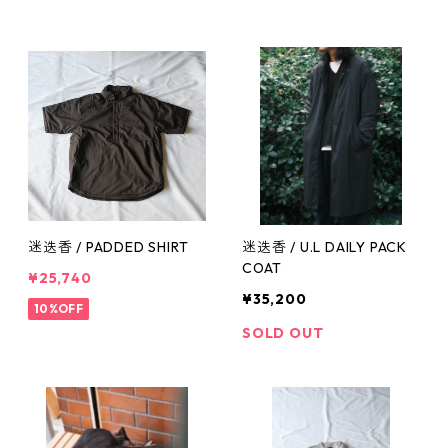
迷迭香 / PADDED SHIRT
迷迭香 / U.L DAILY PACK
COAT
¥25,740
¥35,200
10%OFF
SOLD OUT