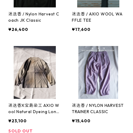
迷迭香 / Nylon Harvest C
迷迭香 / AXIO WOOL WA
oach JK Classic
FFLE TEE
¥26,400
¥17,600
迷迭香X宝島染工 AXIO W
迷迭香 / NYLON HARVEST
ool Natural Dyeing Long
TRAINER CLASSIC
Sleeve TEE -KASUMI-
¥23,100
¥15,400
SOLD OUT