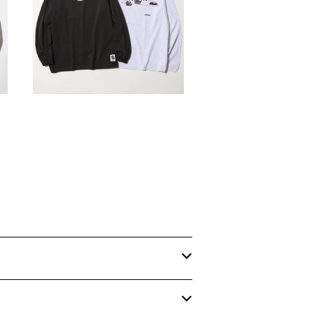
devadurga / STAMP L/S TE
E
T
¥5,940
10%OFF