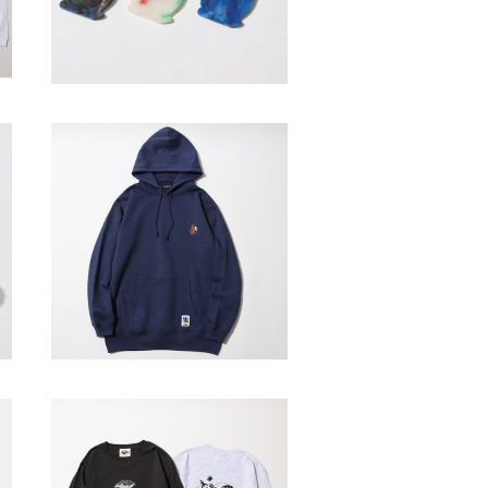
devadurga / KUROUSAGI P
ULLOVER PARKER
p
¥9,900