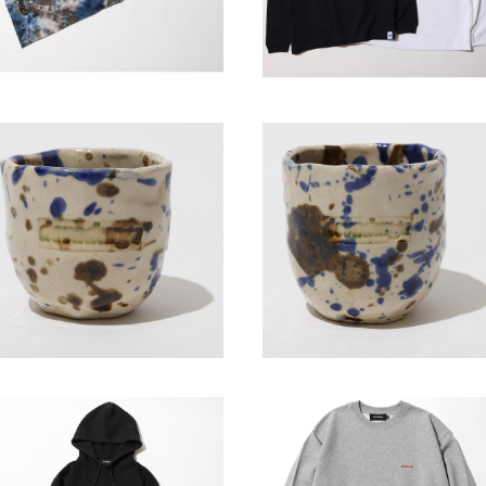
SOLD OUT
SOLD OUT
devadurga / field koya cup
devadurga / field koya cu
(S)
(M)
¥2,200
¥3,300
SOLD OUT
SOLD OUT