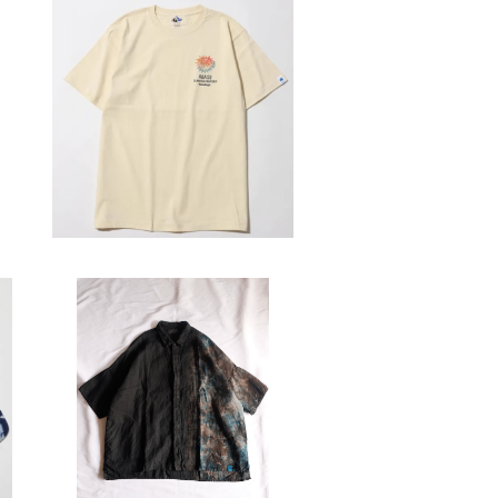
SOLD OUT
U
devadurga / ABASU TEE
¥5,500
SOLD OUT
devadurga / HAPPI COAT S
ANGO SHIRT
¥33,000