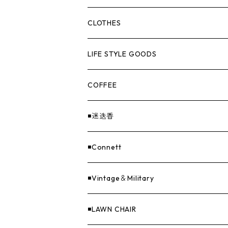
HANGBURGER（ハングバーガー）
COLLABORATION
ランタン＆ライト
CLOTHES
EX-GATE（エクスゲート）
UNITIUM.
クッカー＆カトラリー
TOPS
LIFE STYLE GOODS
loops（ループス）
THE UNFORM STORE オリジナル
バーナー
PANTS
ステッカー
COFFEE
EvaCon（エヴァコン）
焚火
CAP
◾️迷迭香
ASAP（エイサップ）
寝具
GOODS
◾️Connett
Sticker（ステッカー）
ファニチャー
バンダナ＆手ぬぐい
◾️Vintage＆Military
Others（その他）
収納
◾️LAWN CHAIR