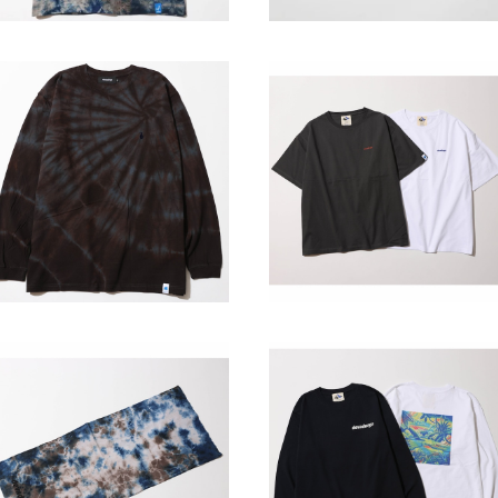
SOLD OUT
devadurga / LOGO STITC
TEE
devadurga / COME BACK L/
¥5,500
S CUT SEW
¥13,200
devadurga / DOROZOME T
devadurga / dg x Gravityf
ENUGUI（MULTI）
ee L/S CUT SEW
¥2,750
¥7,700