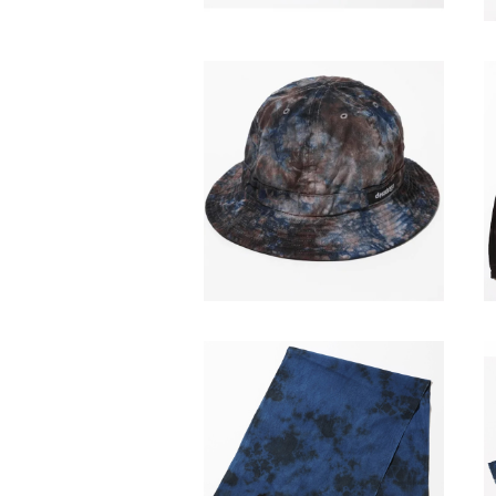
SOLD OUT
devadurga / SANGO BALL
HAT
¥7,700
devadurga / DOROZOME T
ENUGUI（D .NAVY）
¥2,750