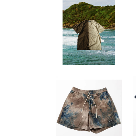
devadurga / DIO CUT SEW
（XLサイズ）
¥11,000
SOLD OUT
devadurga / SANGO SHOR
T LENGTH PANTS
¥20,900