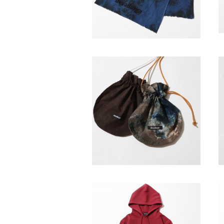
SOLD OUT
devadurga / DOROZOME K
INCHAKU
¥4,950
SOLD OUT