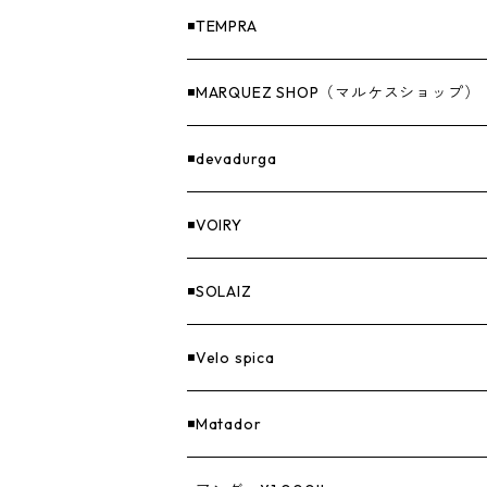
ナイフ＆アックス
◾️TEMPRA
燃料
◾️MARQUEZ SHOP（マルケスショップ）
GOODS
◾️devadurga
◾️VOIRY
◾️SOLAIZ
◾️Velo spica
◾️Matador