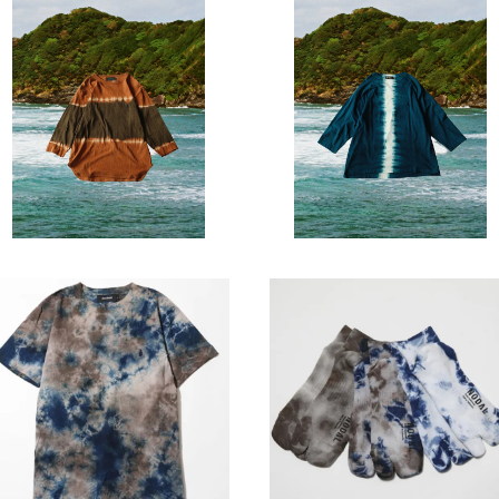
SOLD OUT
devadurga / OFF-ROAD 7/S
CUT SEW
devadurga / KYORA 7/S C
¥12,100
T SEW（XLサイズ）
¥12,100
devadurga / SANGO CUT S
devadurga / TABIソックス
EW
¥13,200
¥3,300