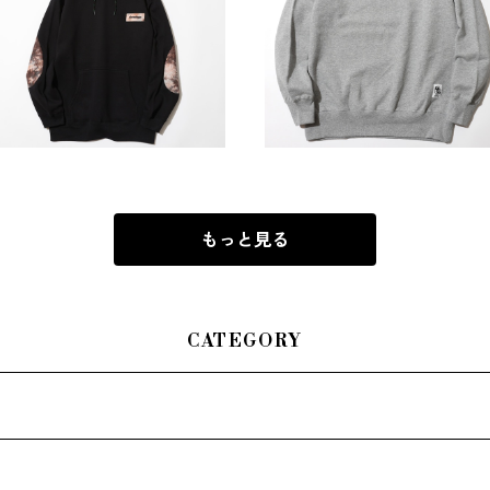
devadurga / LOGO PATCH
devadurga / LOGO SWEA
PULLOVER PARKER (BK)
¥14,300
¥7,500
もっと見る
CATEGORY