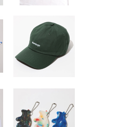
SOLD OUT
H
devadurga / LOGO CAP
¥4,400
r
devadurga / KUROUSAGI K
EY HOLDER
¥1,650