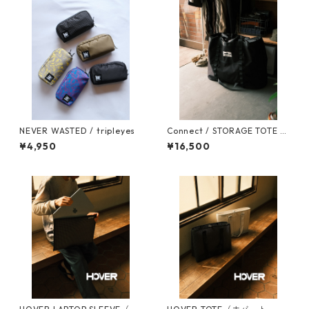
NEVER WASTED / tripleyes
Connect / STORAGE TOTE 1
00
¥4,950
¥16,500