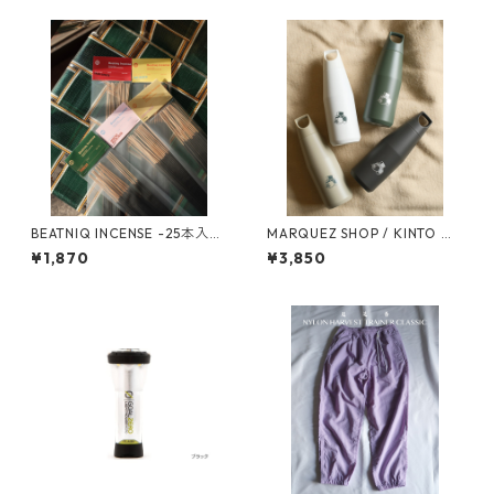
BEATNIQ INCENSE -25本入
MARQUEZ SHOP / KINTO オ
り- [お香]
リジナル TRAIL TUMBLER 58
¥1,870
¥3,850
0ml