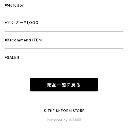
◾️Matador
◾️アンダー¥1,000!!
◾️Recommend ITEM
◾️SALE!!
商品一覧に戻る
© THE UNFORM STORE
Powered by