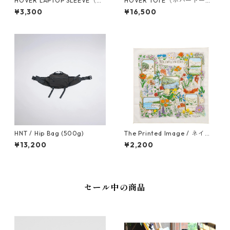
HOVER LAPTOP SLEEVE（ホ
HOVER TOTE（ホバートー
バーラップトップスリーブ）
ト）
¥3,300
¥16,500
HNT / Hip Bag (500g)
The Printed Image / ネイチ
ャープリントバンダナ ワイル
¥13,200
¥2,200
ドフラワー
セール中の商品