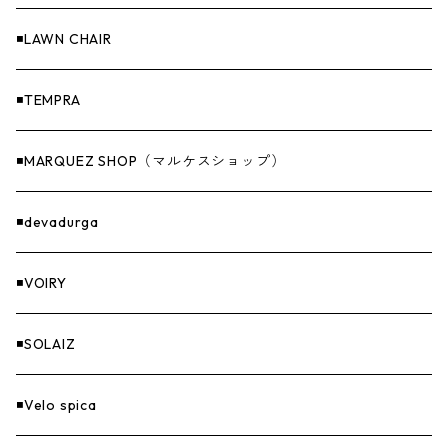
Others（その他）
収納
◾️LAWN CHAIR
ナイフ＆アックス
◾️TEMPRA
燃料
◾️MARQUEZ SHOP（マルケスショップ）
GOODS
◾️devadurga
◾️VOIRY
◾️SOLAIZ
◾️Velo spica