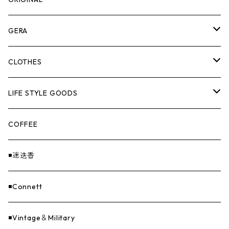
ASOMATOUS
GERA
HANGBURGER（ハングバーガー）
COLLABORATION
ランタン＆ライト
CLOTHES
EX-GATE（エクスゲート）
UNITIUM.
クッカー＆カトラリー
TOPS
LIFE STYLE GOODS
loops（ループス）
THE UNFORM STORE オリジナル
バーナー
PANTS
ステッカー
COFFEE
EvaCon（エヴァコン）
焚火
CAP
◾️迷迭香
ASAP（エイサップ）
寝具
GOODS
◾️Connett
Sticker（ステッカー）
ファニチャー
バンダナ＆手ぬぐい
◾️Vintage＆Military