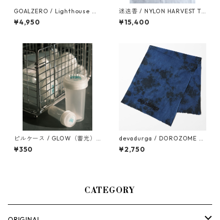
GOALZERO / Lighthouse Mi
迷迭香 / NYLON HARVEST TR
cro Flash
AINER CLASSIC
¥4,950
¥15,400
ピルケース / GLOW（蓄光）L
devadurga / DOROZOME T
サイズ
ENUGUI（D .NAVY）
¥350
¥2,750
CATEGORY
ORIGINAL