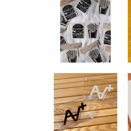
CUTTING STICKER （カッテ
ィングステッカー）
¥880
ASOMATOUS（アソマタス）
「A∀＋」カッティングステッ
カー マットブラック
¥660