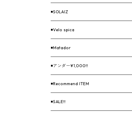
◾️SOLAIZ
◾️Velo spica
◾️Matador
◾️アンダー¥1,000!!
◾️Recommend ITEM
◾️SALE!!