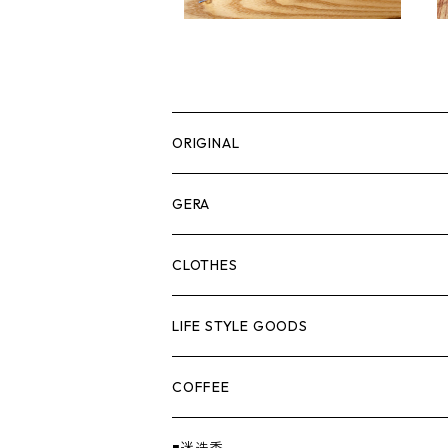
ORIGINAL
ASOMATOUS
GERA
HANGBURGER（ハングバーガー）
COLLABORATION
ランタン＆ライト
CLOTHES
EX-GATE（エクスゲート）
UNITIUM.
クッカー＆カトラリー
TOPS
LIFE STYLE GOODS
loops（ループス）
THE UNFORM STORE オリジナル
バーナー
PANTS
ステッカー
COFFEE
EvaCon（エヴァコン）
焚火
CAP