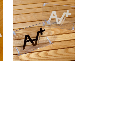
）
ASOMATOUS（アソマタス）
ー
「A∀＋」ロゴカッティングス
テッカー マットホワイト
¥660