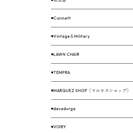
◾️迷迭香
ASAP（エイサップ）
寝具
GOODS
◾️Connett
Sticker（ステッカー）
ファニチャー
バンダナ＆手ぬぐい
◾️Vintage＆Military
Others（その他）
収納
◾️LAWN CHAIR
ナイフ＆アックス
◾️TEMPRA
燃料
◾️MARQUEZ SHOP（マルケスショップ）
GOODS
◾️devadurga
◾️VOIRY