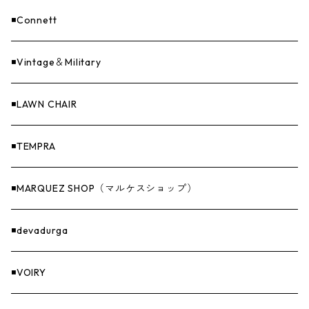
ASAP（エイサップ）
寝具
GOODS
◾️Connett
Sticker（ステッカー）
ファニチャー
バンダナ＆手ぬぐい
◾️Vintage＆Military
Others（その他）
収納
◾️LAWN CHAIR
ナイフ＆アックス
◾️TEMPRA
燃料
◾️MARQUEZ SHOP（マルケスショップ）
GOODS
◾️devadurga
◾️VOIRY