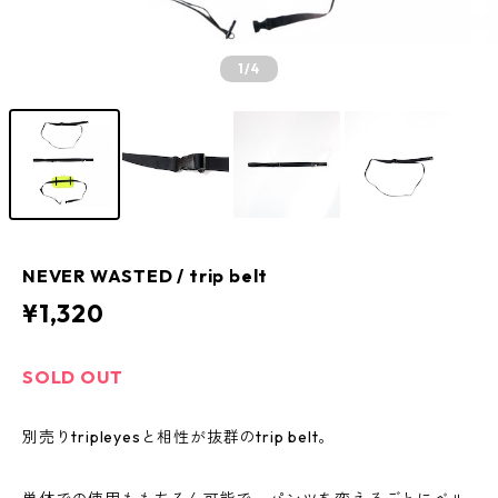
1
/4
NEVER WASTED / trip belt
¥1,320
SOLD OUT
別売りtripleyesと相性が抜群のtrip belt。