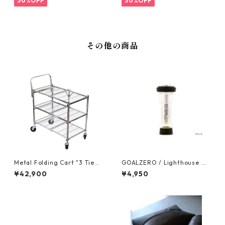
30%OFF
30%OFF
その他の商品
Metal Folding Cart "3 Tie
GOALZERO / Lighthouse Mi
r"-折りたためるワゴンカー
cro Flash
¥42,900
¥4,950
ト-