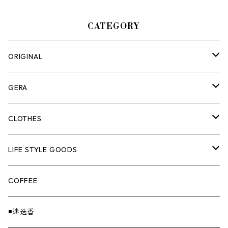
CATEGORY
ORIGINAL
ASOMATOUS
GERA
HANGBURGER（ハングバーガー）
COLLABORATION
ランタン＆ライト
CLOTHES
EX-GATE（エクスゲート）
UNITIUM.
クッカー＆カトラリー
TOPS
LIFE STYLE GOODS
loops（ループス）
THE UNFORM STORE オリジナル
バーナー
PANTS
ステッカー
COFFEE
EvaCon（エヴァコン）
焚火
CAP
◾️迷迭香