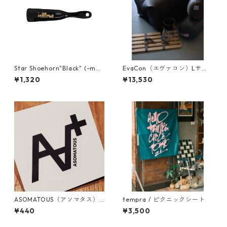
Star Shoehorn"Black" (-mad
EvaCon（エヴァコン）Lサイ
e in USA-)
ズ
¥1,320
¥13,530
ASOMATOUS（アソマタス）
tempra / ピクニックシート
「A∀＋」ロゴステッカー
¥440
¥3,500