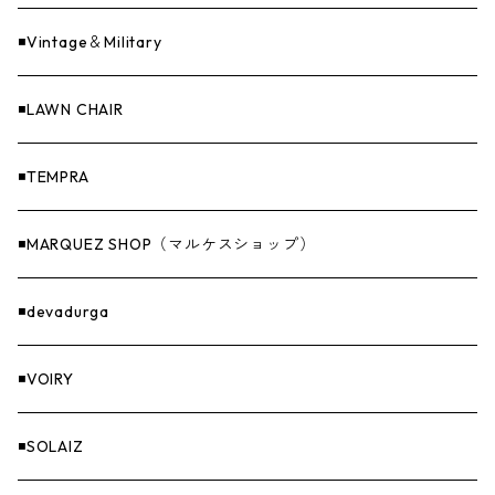
Sticker（ステッカー）
ファニチャー
バンダナ＆手ぬぐい
◾️Vintage＆Military
Others（その他）
収納
◾️LAWN CHAIR
ナイフ＆アックス
◾️TEMPRA
燃料
◾️MARQUEZ SHOP（マルケスショップ）
GOODS
◾️devadurga
◾️VOIRY
◾️SOLAIZ