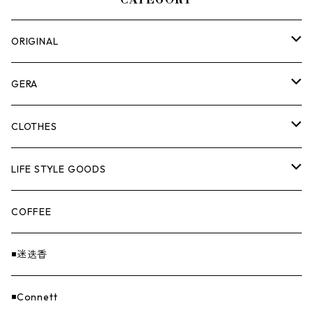
CATEGORY
ORIGINAL
ASOMATOUS
GERA
HANGBURGER（ハングバーガー）
COLLABORATION
ランタン＆ライト
CLOTHES
EX-GATE（エクスゲート）
UNITIUM.
クッカー＆カトラリー
TOPS
LIFE STYLE GOODS
loops（ループス）
THE UNFORM STORE オリジナル
バーナー
PANTS
ステッカー
COFFEE
EvaCon（エヴァコン）
焚火
CAP
◾️迷迭香
ASAP（エイサップ）
寝具
GOODS
◾️Connett