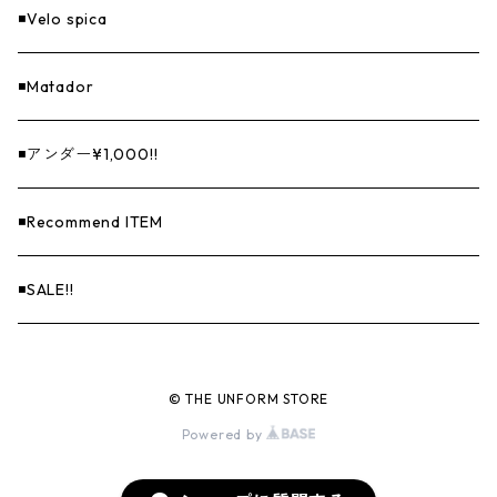
◾️Velo spica
◾️Matador
◾️アンダー¥1,000!!
◾️Recommend ITEM
◾️SALE!!
© THE UNFORM STORE
Powered by