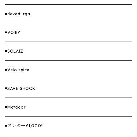
GOODS
◾️devadurga
◾️VOIRY
◾️SOLAIZ
◾️Velo spica
◾️SAVE SHOCK
◾️Matador
◾️アンダー¥1,000!!