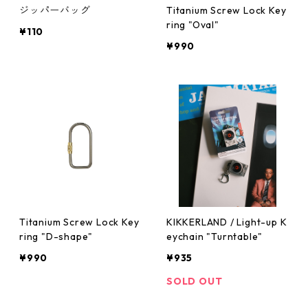
ジッパーバッグ
Titanium Screw Lock Key
ring "Oval"
¥110
¥990
Titanium Screw Lock Key
KIKKERLAND / Light-up K
ring "D-shape"
eychain "Turntable"
¥990
¥935
SOLD OUT