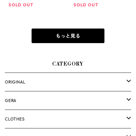
SOLD OUT
SOLD OUT
もっと見る
CATEGORY
ORIGINAL
ASOMATOUS
GERA
HANGBURGER（ハングバーガー）
COLLABORATION
ランタン＆ライト
CLOTHES
EX-GATE（エクスゲート）