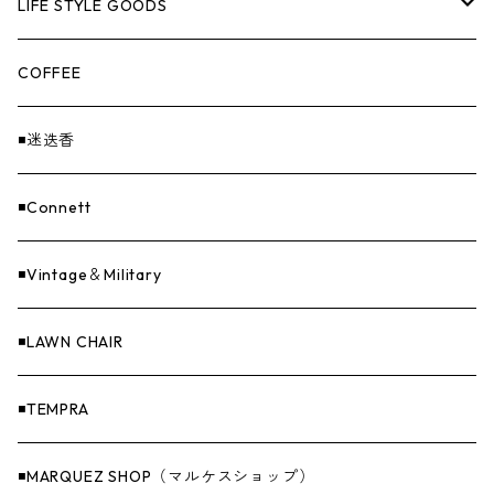
UNITIUM.
クッカー＆カトラリー
TOPS
LIFE STYLE GOODS
loops（ループス）
THE UNFORM STORE オリジナル
バーナー
PANTS
ステッカー
COFFEE
EvaCon（エヴァコン）
焚火
CAP
◾️迷迭香
ASAP（エイサップ）
寝具
GOODS
◾️Connett
Sticker（ステッカー）
ファニチャー
バンダナ＆手ぬぐい
◾️Vintage＆Military
Others（その他）
収納
◾️LAWN CHAIR
ナイフ＆アックス
◾️TEMPRA
燃料
◾️MARQUEZ SHOP（マルケスショップ）