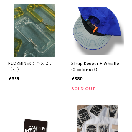
PUZZBINER：パズビナー
Strap Keeper + Whistle
（小）
(2 color set)
¥935
¥380
SOLD OUT