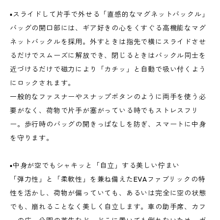
▪️スライドして片手で外せる「直感的なマグネットバックル」
バッグの開口部には、ギア好きの心をくすぐる高機能なマグ
ネットバックルを採用。外すときは指先で横にスライドさせ
るだけでスムーズに解放でき、閉じるときはバックル同士を
近づけるだけで磁力により「カチッ」と自動で吸い付くよう
にロックされます。
一般的なファスナーやスナップボタンのように両手を使う必
要がなく、荷物で片手が塞がっている時でもストレスフリ
ー。歩行時のバッグの開きっぱなしを防ぎ、スマートに中身
を守ります。
▪️中身が空でもシャキッと「自立」する美しい佇まい
「弾力性」と「柔軟性」を兼ね備えたEVAファブリックの特
性を活かし、荷物が偏っていても、あるいは完全に空の状態
でも、崩れることなく美しく自立します。車の助手席、カフ