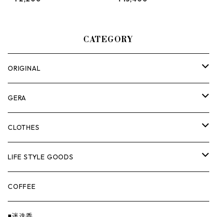
イ）
CATEGORY
ORIGINAL
ASOMATOUS
GERA
HANGBURGER（ハングバーガー）
COLLABORATION
ランタン＆ライト
CLOTHES
EX-GATE（エクスゲート）
UNITIUM.
クッカー＆カトラリー
TOPS
LIFE STYLE GOODS
loops（ループス）
THE UNFORM STORE オリジナル
バーナー
PANTS
ステッカー
COFFEE
EvaCon（エヴァコン）
焚火
CAP
◾️迷迭香