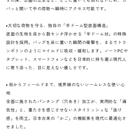
ェの床、公園の芝生など、どこに置いても倒れないため、ガ
バッと開いて中の荷物へ瞬時にアクセス可能です。
▪️大切な荷物を守る、独自の「半ドーム型底面構造」
底面の生地を床から数センチ浮かせる「半ドーム状」の特殊
設計を採用。バッグを床に置いた瞬間の衝撃を、まるでトラ
ンポリンのようにマイルドに吸収・緩和します。ノートPCや
タブレット、スマートフォンなどを日常的に持ち運ぶ現代人
に寄り添った、目に見えない優しさです。
▪️ 街からフィールドまで、境界線のないシームレスな使い心
地
全面に施されたパンチング（穴あき）加工が、実用的な「通
気性」と、重たさを感じさせないスタイリッシュな「抜け
感」を両立。日本古来の「かご」の機能美を現代に最適化さ
せました。