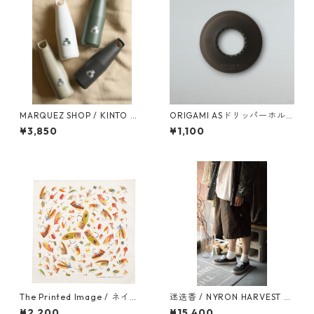
MARQUEZ SHOP / KINTO オ
ORIGAMI ASドリッパーホル
リジナル TRAIL TUMBLER 58
ダー ブラック
¥3,850
¥1,100
0ml
The Printed Image / ネイチ
迷迭香 / NYRON HARVEST L
ャープリントバンダナ（フラ
OOSE SHORTS
¥2,200
¥15,400