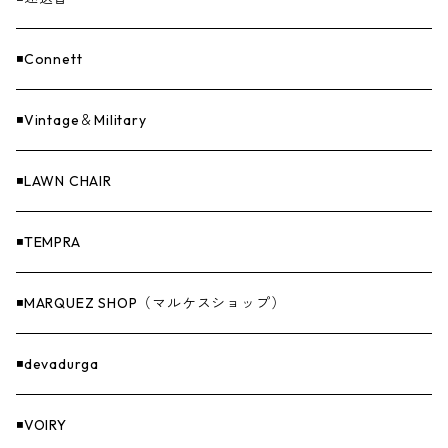
ASAP（エイサップ）
寝具
GOODS
◾️Connett
Sticker（ステッカー）
ファニチャー
バンダナ＆手ぬぐい
◾️Vintage＆Military
Others（その他）
収納
◾️LAWN CHAIR
ナイフ＆アックス
◾️TEMPRA
燃料
◾️MARQUEZ SHOP（マルケスショップ）
GOODS
◾️devadurga
◾️VOIRY