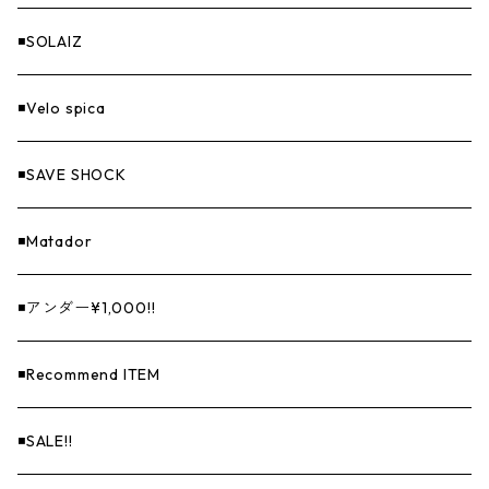
◾️SOLAIZ
◾️Velo spica
◾️SAVE SHOCK
◾️Matador
◾️アンダー¥1,000!!
◾️Recommend ITEM
◾️SALE!!