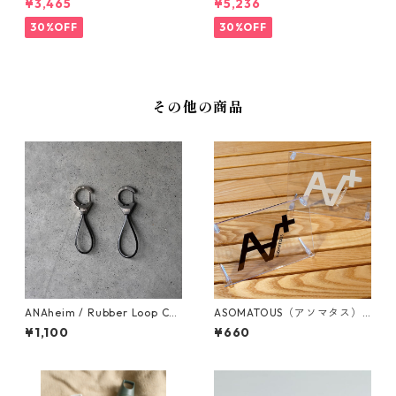
¥3,465
¥5,236
30%OFF
30%OFF
その他の商品
ANAheim / Rubber Loop Car
ASOMATOUS（アソマタス）
abiner
「A∀＋」ロゴカッティングス
¥1,100
¥660
テッカー マットホワイト