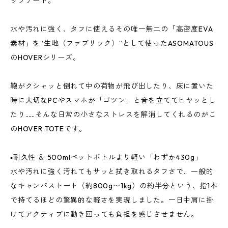
ップデート。
水や汚れに強く、タフに使えるその唯一無二の「高密度EVA
素材」を“生地（ファブリック）”として使ったASOMATOUS
のHOVERシリーズ。
鞄がクシャッと倒れて中の荷物が飛び出したり、床に置いた
時に大切なPCやスマホが「ゴツン」と音を立ててヒヤッとし
たり……そんな日常の小さなストレスを解消してくれるのがこ
のHOVER TOTEです。
▪️耐久性 ＆ 500mlペットボトルより軽い「わずか430g」
水や汚れに強く汚れてもサッと拭き取れるタフさで、一般的
なキャンバストート（約800g〜1kg）の約半分という、指1本
で持てるほどの驚異的な軽さを実現しました。一日中肩に掛
けてアクティブに動き回っても負担を感じさせません。