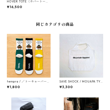
HOVER TOTE（ホバートー
ト）
¥16,500
同じカテゴリの商品
tempra / ／トーキョーバーガ
SAVE SHOCK / MOUAPA TYV
ーズクラブ ソックス
EK TOTE
¥1,800
¥3,300