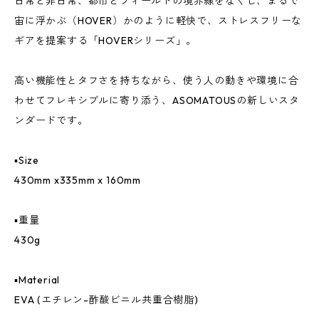
日常と非日常、都市とフィールドの境界線をなくし、まるで
宙に浮かぶ（HOVER）かのように軽快で、ストレスフリーな
ギアを提案する「HOVERシリーズ」。
高い機能性とタフさを持ちながら、使う人の動きや環境に合
わせてフレキシブルに寄り添う、ASOMATOUSの新しいスタ
ンダードです。
▪️Size
430mm x335mm x 160mm
▪️重量
430g
▪️Material
EVA (エチレン-酢酸ビニル共重合樹脂)