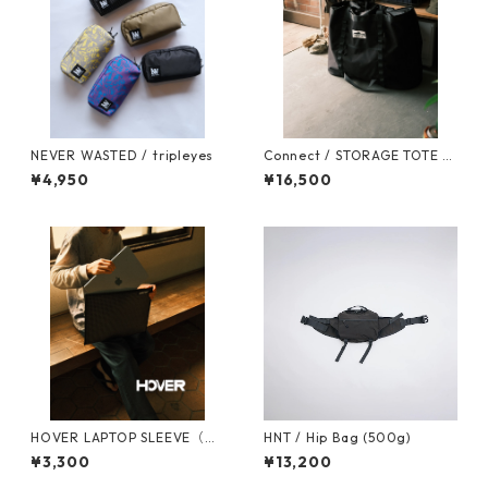
NEVER WASTED / tripleyes
Connect / STORAGE TOTE 1
00
¥4,950
¥16,500
HOVER LAPTOP SLEEVE（ホ
HNT / Hip Bag (500g)
バーラップトップスリーブ）
¥3,300
¥13,200