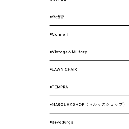
EvaCon（エヴァコン）
焚火
CAP
◾️迷迭香
ASAP（エイサップ）
寝具
GOODS
◾️Connett
Sticker（ステッカー）
ファニチャー
バンダナ＆手ぬぐい
◾️Vintage＆Military
Others（その他）
収納
◾️LAWN CHAIR
ナイフ＆アックス
◾️TEMPRA
燃料
◾️MARQUEZ SHOP（マルケスショップ）
GOODS
◾️devadurga