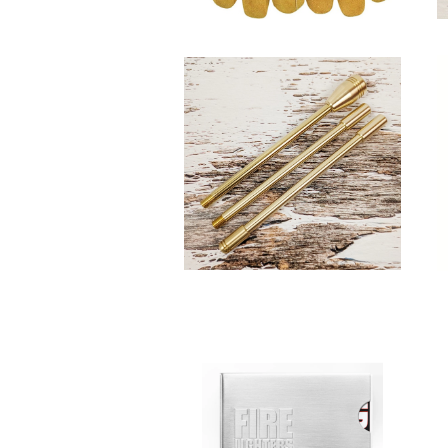
野良道具製作所 / 野良ブラスタ
ー【コンパクトver.】 3本継6
¥7,800
0cm
SOLD OUT
ファイヤーライターズ・スリー
ブケース クロム
¥2,750