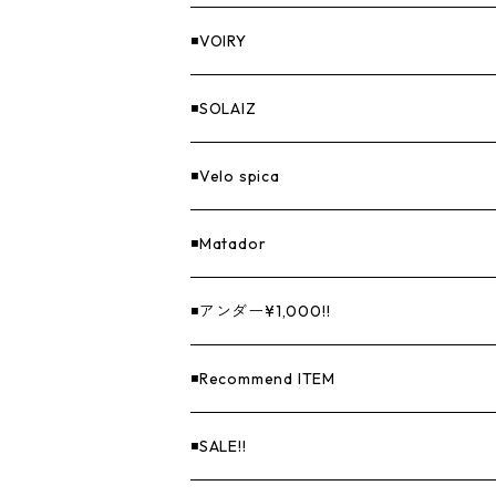
◾️VOIRY
◾️SOLAIZ
◾️Velo spica
◾️Matador
◾️アンダー¥1,000!!
◾️Recommend ITEM
◾️SALE!!