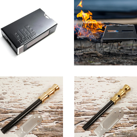
SOLD OUT
SOLD OUT
FIRELIGHTERS SLEEVE CAS
BONFIRE STAND
E / ファイヤーライターズ スリ
ーブ ケースset BLACK
¥2,948
¥15,950
SOLD OUT
野良道具製作所 / 野良スティッ
ク 竹（極太）
野良道具製作所 / 野良スティ
¥4,800
ク 竹（MINI）
¥3,800