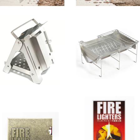
SOLD OUT
Belmont 焚き火台 TABI (グ
ルエクステンション付き)
野良道具製作所 / 野良ストーブ
¥10,890
¥9,980
10%OFF
SOLD OUT
FIRE LIGHTERS / ファイヤ
ライターズ
FIRELIGHTERS SLEEVE CAS
¥770
E / ファイヤーライターズ スリ
ーブ ケース 真鍮
¥2,750