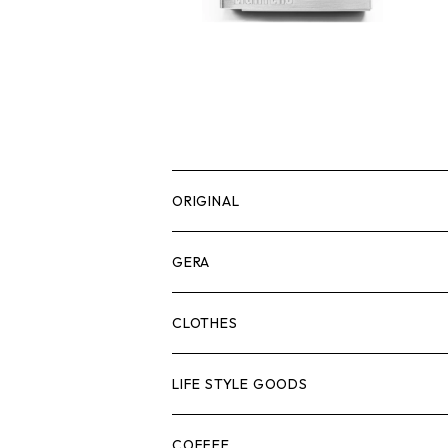
ORIGINAL
ASOMATOUS
GERA
HANGBURGER（ハングバーガー）
COLLABORATION
ランタン＆ライト
CLOTHES
EX-GATE（エクスゲート）
UNITIUM.
クッカー＆カトラリー
TOPS
LIFE STYLE GOODS
loops（ループス）
THE UNFORM STORE オリジナル
バーナー
PANTS
ステッカー
COFFEE