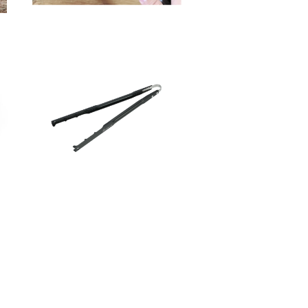
リ
Belmont U.L. Hibasami
¥2,880
10%OFF
ー