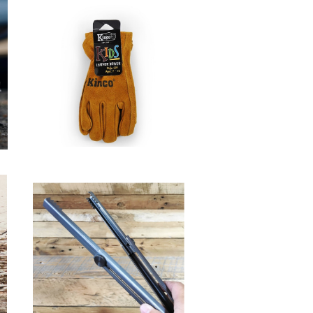
Kinco ワークグローブ（kid
s）
¥1,870
野良道具製作所 / 野良バサミ
伸縮式火バサミ 黒皮鉄
ッ
¥6,800