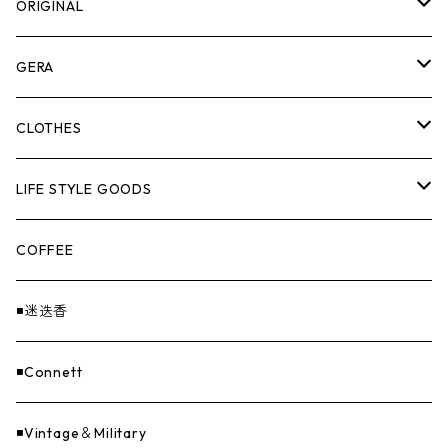
ORIGINAL
ASOMATOUS
GERA
HANGBURGER（ハングバーガー）
COLLABORATION
ランタン＆ライト
CLOTHES
EX-GATE（エクスゲート）
UNITIUM.
クッカー＆カトラリー
TOPS
LIFE STYLE GOODS
loops（ループス）
THE UNFORM STORE オリジナル
バーナー
PANTS
ステッカー
COFFEE
EvaCon（エヴァコン）
焚火
CAP
◾️迷迭香
ASAP（エイサップ）
寝具
GOODS
◾️Connett
Sticker（ステッカー）
ファニチャー
バンダナ＆手ぬぐい
◾️Vintage＆Military