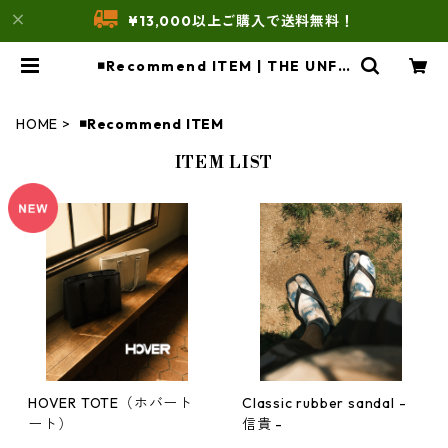
¥13,000以上ご購入で送料無料！
◾️Recommend ITEM | THE UNFO
RM STORE
HOME
◾️Recommend ITEM
ITEM LIST
HOVER TOTE（ホバート
Classic rubber sandal -
ート）
信貴 -