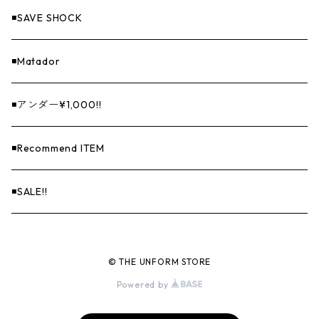
◾️SAVE SHOCK
◾️Matador
◾️アンダー¥1,000!!
◾️Recommend ITEM
◾️SALE!!
© THE UNFORM STORE
Powered by