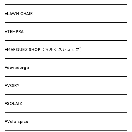
Others（その他）
収納
◾️LAWN CHAIR
ナイフ＆アックス
◾️TEMPRA
燃料
◾️MARQUEZ SHOP（マルケスショップ）
GOODS
◾️devadurga
◾️VOIRY
◾️SOLAIZ
◾️Velo spica