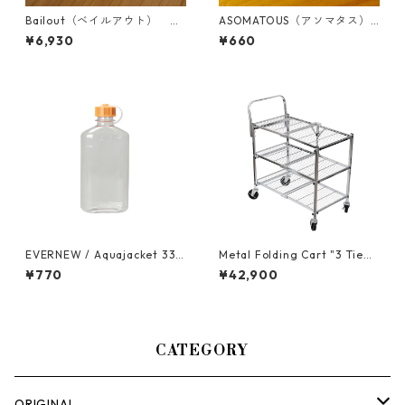
Bailout（ベイルアウト） ス
ASOMATOUS（アソマタス）
トーンウォッシュ
「アメーバ」ロゴステッカー
¥6,930
¥660
EVERNEW / Aquajacket 333
Metal Folding Cart "3 Tie
ml SC Orange
r"-折りたためるワゴンカー
¥770
¥42,900
ト-
CATEGORY
ORIGINAL