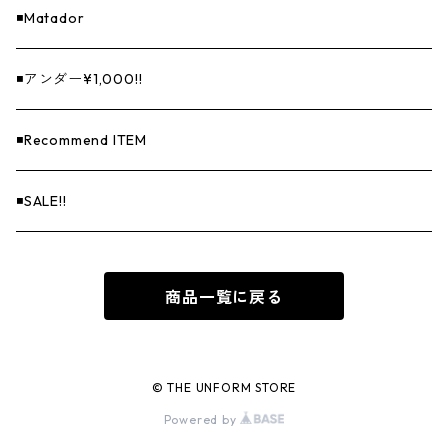
◾️Matador
◾️アンダー¥1,000!!
◾️Recommend ITEM
◾️SALE!!
商品一覧に戻る
© THE UNFORM STORE
Powered by