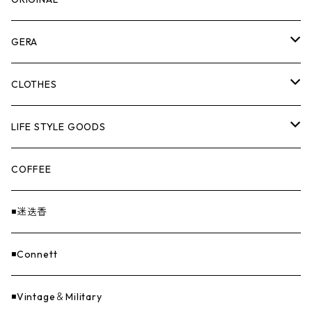
ASOMATOUS
GERA
HANGBURGER（ハングバーガー）
COLLABORATION
ランタン＆ライト
CLOTHES
EX-GATE（エクスゲート）
UNITIUM.
クッカー＆カトラリー
TOPS
LIFE STYLE GOODS
loops（ループス）
THE UNFORM STORE オリジナル
バーナー
PANTS
ステッカー
COFFEE
EvaCon（エヴァコン）
焚火
CAP
◾️迷迭香
ASAP（エイサップ）
寝具
GOODS
◾️Connett
Sticker（ステッカー）
ファニチャー
バンダナ＆手ぬぐい
◾️Vintage＆Military