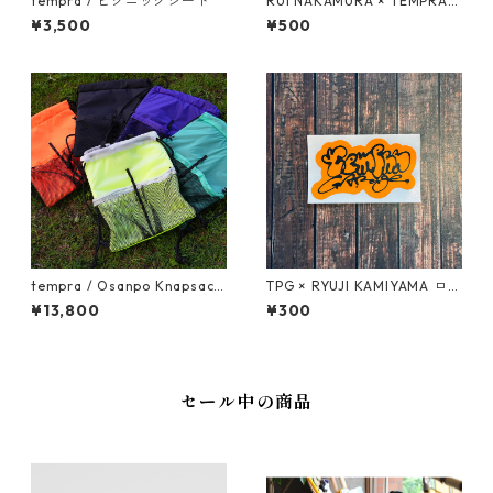
tempra / ピクニックシート
RUI NAKAMURA × TEMPRA
ロゴ ステッカーSET
¥3,500
¥500
tempra / Osanpo Knapsack
TPG × RYUJI KAMIYAMA ロゴ
2 (オサンポナップサック2)
ステッカー（オレンジ）
¥13,800
¥300
セール中の商品