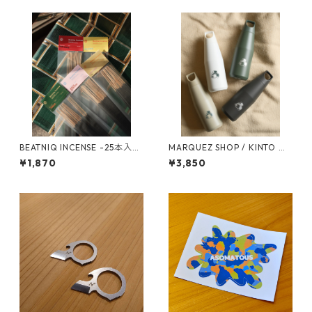
BEATNIQ INCENSE -25本入
MARQUEZ SHOP / KINTO オ
り- [お香]
リジナル TRAIL TUMBLER 58
¥1,870
¥3,850
0ml