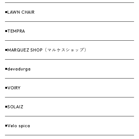
Others（その他）
収納
◾️LAWN CHAIR
ナイフ＆アックス
◾️TEMPRA
燃料
◾️MARQUEZ SHOP（マルケスショップ）
GOODS
◾️devadurga
◾️VOIRY
◾️SOLAIZ
◾️Velo spica