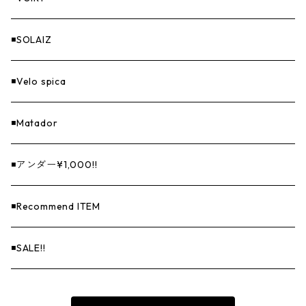
◾️SOLAIZ
◾️Velo spica
◾️Matador
◾️アンダー¥1,000!!
◾️Recommend ITEM
◾️SALE!!