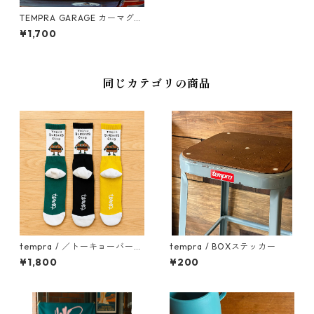
TEMPRA GARAGE カーマグネ
ット（ナカムラルイ / RUI NA
¥1,700
KAMURA）
同じカテゴリの商品
tempra / ／トーキョーバーガ
tempra / BOXステッカー
ーズクラブ ソックス
¥1,800
¥200