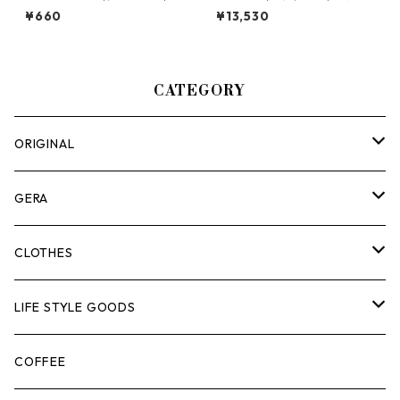
「BURGER」ロゴステッカー
ズ
¥660
¥13,530
CATEGORY
ORIGINAL
ASOMATOUS
GERA
HANGBURGER（ハングバーガー）
COLLABORATION
ランタン＆ライト
CLOTHES
EX-GATE（エクスゲート）
UNITIUM.
クッカー＆カトラリー
TOPS
LIFE STYLE GOODS
loops（ループス）
THE UNFORM STORE オリジナル
バーナー
PANTS
ステッカー
COFFEE