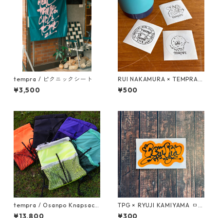
tempra / ピクニックシート
RUI NAKAMURA × TEMPRA
ロゴ ステッカーSET
¥3,500
¥500
tempra / Osanpo Knapsack
TPG × RYUJI KAMIYAMA ロゴ
2 (オサンポナップサック2)
ステッカー（オレンジ）
¥13,800
¥300