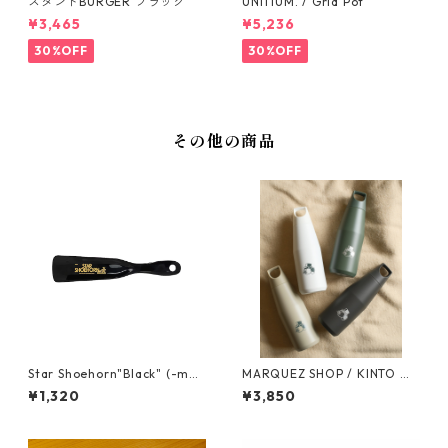
スタンドBURGER ブラック
UNITIUM. / Grid Pot
¥3,465
¥5,236
30%OFF
30%OFF
その他の商品
Star Shoehorn"Black" (-mad
MARQUEZ SHOP / KINTO オ
e in USA-)
リジナル TRAIL TUMBLER 58
¥1,320
¥3,850
0ml