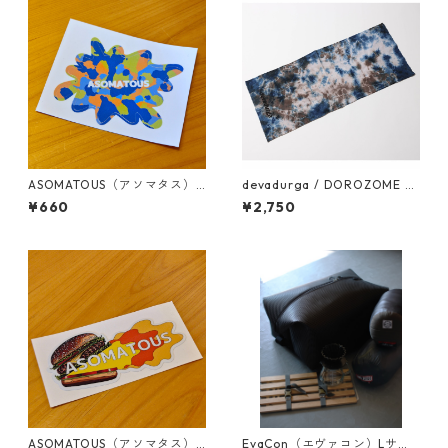
ASOMATOUS（アソマタス）
devadurga / DOROZOME T
「アメーバ」ロゴステッカー
ENUGUI（MULTI）
¥660
¥2,750
ASOMATOUS（アソマタス）
EvaCon（エヴァコン）Lサイ