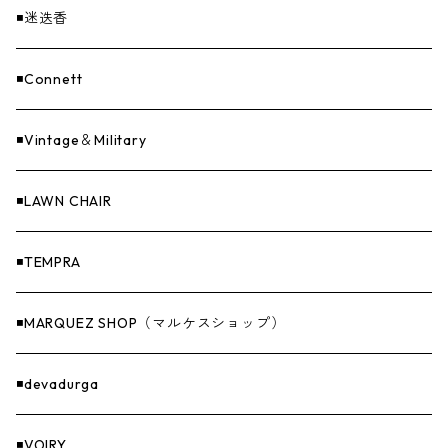
EvaCon（エヴァコン）
焚火
CAP
◾️迷迭香
ASAP（エイサップ）
寝具
GOODS
◾️Connett
Sticker（ステッカー）
ファニチャー
バンダナ＆手ぬぐい
◾️Vintage＆Military
Others（その他）
収納
◾️LAWN CHAIR
ナイフ＆アックス
◾️TEMPRA
燃料
◾️MARQUEZ SHOP（マルケスショップ）
GOODS
◾️devadurga
◾️VOIRY