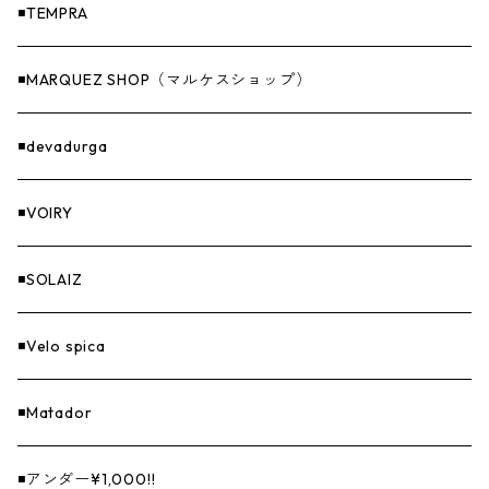
ナイフ＆アックス
◾️TEMPRA
燃料
◾️MARQUEZ SHOP（マルケスショップ）
GOODS
◾️devadurga
◾️VOIRY
◾️SOLAIZ
◾️Velo spica
◾️Matador
◾️アンダー¥1,000!!