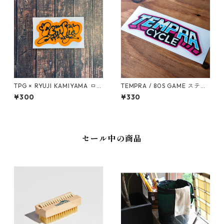
TPG × RYUJI KAMIYAMA ロゴ
TEMPRA / 80S GAME ステッ
ステッカー（オレンジ）
カー
¥300
¥330
セール中の商品