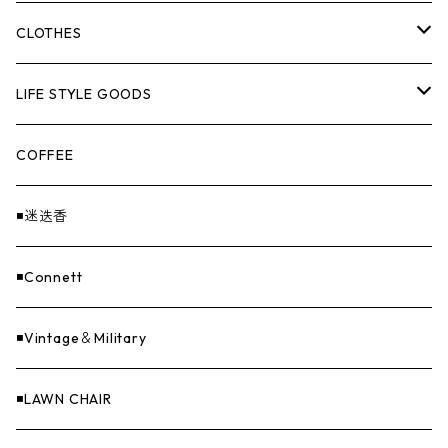
HANGBURGER（ハングバーガー）
COLLABORATION
ランタン＆ライト
CLOTHES
EX-GATE（エクスゲート）
UNITIUM.
クッカー＆カトラリー
TOPS
LIFE STYLE GOODS
loops（ループス）
THE UNFORM STORE オリジナル
バーナー
PANTS
ステッカー
COFFEE
EvaCon（エヴァコン）
焚火
CAP
◾️迷迭香
ASAP（エイサップ）
寝具
GOODS
◾️Connett
Sticker（ステッカー）
ファニチャー
バンダナ＆手ぬぐい
◾️Vintage＆Military
Others（その他）
収納
◾️LAWN CHAIR