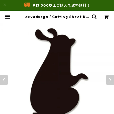
¥13,000以上ご購入で送料無料！
devadurga / Cutting Sheet KU
ROUSAGI | THE UNFORM STOR
E