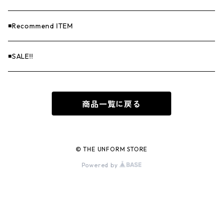
◾️Recommend ITEM
◾️SALE!!
商品一覧に戻る
© THE UNFORM STORE
Powered by