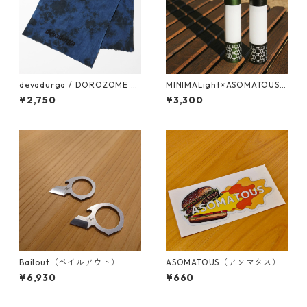
devadurga / DOROZOME T
MINIMALight×ASOMATOUS
ENUGUI（D .NAVY）
（ミニマライト）パターング
¥2,750
¥3,300
リーン
Bailout（ベイルアウト） ス
ASOMATOUS（アソマタス）
トーンウォッシュ
「BURGER」ロゴステッカー
¥6,930
¥660