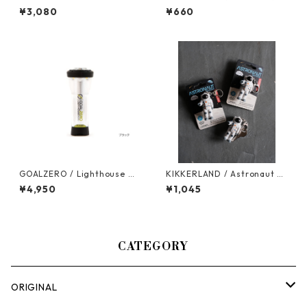
「アメーバ」ロゴステッカー
¥3,080
¥660
GOALZERO / Lighthouse Mi
KIKKERLAND / Astronaut Ke
cro Flash
y Chain
¥4,950
¥1,045
CATEGORY
ORIGINAL