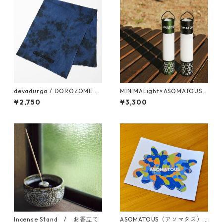
devadurga / DOROZOME T
MINIMALight×ASOMATOUS
ENUGUI（D .NAVY）
（ミニマライト）パターング
¥2,750
¥3,300
リーン
Incense Stand / お香立て
ASOMATOUS（アソマタス）