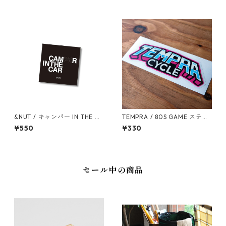
&NUT / キャンパー IN THE CA
TEMPRA / 80S GAME ステッ
R ステッカー
カー
¥550
¥330
セール中の商品