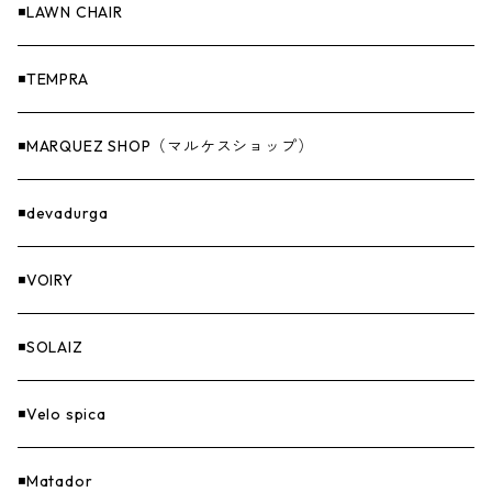
収納
◾️LAWN CHAIR
ナイフ＆アックス
◾️TEMPRA
燃料
◾️MARQUEZ SHOP（マルケスショップ）
GOODS
◾️devadurga
◾️VOIRY
◾️SOLAIZ
◾️Velo spica
◾️Matador