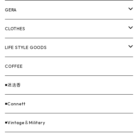
ASOMATOUS
GERA
HANGBURGER（ハングバーガー）
COLLABORATION
ランタン＆ライト
CLOTHES
EX-GATE（エクスゲート）
UNITIUM.
クッカー＆カトラリー
TOPS
LIFE STYLE GOODS
loops（ループス）
THE UNFORM STORE オリジナル
バーナー
PANTS
ステッカー
COFFEE
EvaCon（エヴァコン）
焚火
CAP
◾️迷迭香
ASAP（エイサップ）
寝具
GOODS
◾️Connett
Sticker（ステッカー）
ファニチャー
バンダナ＆手ぬぐい
◾️Vintage＆Military
Others（その他）