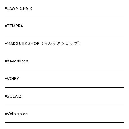
Others（その他）
収納
◾️LAWN CHAIR
ナイフ＆アックス
◾️TEMPRA
燃料
◾️MARQUEZ SHOP（マルケスショップ）
GOODS
◾️devadurga
◾️VOIRY
◾️SOLAIZ
◾️Velo spica