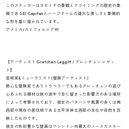
このステッカーはヨセミテの景観とクライミングの歴史の象
徴であるEl Capitanとハーフドームの雄大な美しさと象徴的
な形を基に描かれています。
アメリカ/カリフォルニア州
【アーティスト Gretchen Leggitt / グレッチェン レゲッ
ト】
芸術家&ミューラリスト(壁画アーティスト)
熱心な冒険家でありトラベラーでもあるグレッチェンの遊び
心あふれる題材は旅の途中で目に留まった影響力のある場所
によって考察されており、彼女のパターンや風景の多くは南
西部や現在の居住地である太平洋岸北西部の文化や自然を反
映したものです。
彼女の色彩豊かな壁画はワシントン州最大のノースカスケー