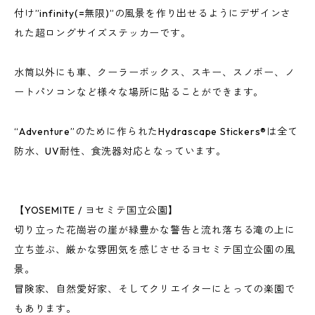
付け”infinity(=無限)”の風景を作り出せるようにデザインさ
れた超ロングサイズステッカーです。
水筒以外にも車、クーラーボックス、スキー、スノボー、ノ
ートパソコンなど様々な場所に貼ることができます。
“Adventure”のために作られたHydrascape Stickers®は全て
防水、UV耐性、食洗器対応となっています。
【YOSEMITE / ヨセミテ国立公園】
切り立った花崗岩の崖が緑豊かな警告と流れ落ちる滝の上に
立ち並ぶ、厳かな雰囲気を感じさせるヨセミテ国立公園の風
景。
冒険家、自然愛好家、そしてクリエイターにとっての楽園で
もあります。