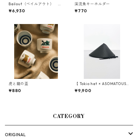
Bailout（ベイルアウト） ス
渓流魚キーホルダー
トーンウォッシュ
¥6,930
¥770
虎と龍の盃
【 Tokio hat × ASOMATOUS
（トーキョーハット × アソマ
¥880
¥9,900
タス） 】 EVA CHILLBA HAT
（チルバ ハット）
CATEGORY
ORIGINAL