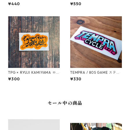
ナルステッカー
R ステッカー
¥440
¥550
TPG × RYUJI KAMIYAMA ロゴ
TEMPRA / 80S GAME ステッ
ステッカー（オレンジ）
カー
¥300
¥330
セール中の商品