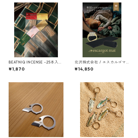
BEATNIQ INCENSE -25本入
北沢株式会社 / エスカルゴマ
り- [お香]
ット（ワイドサイズ）
¥1,870
¥14,850