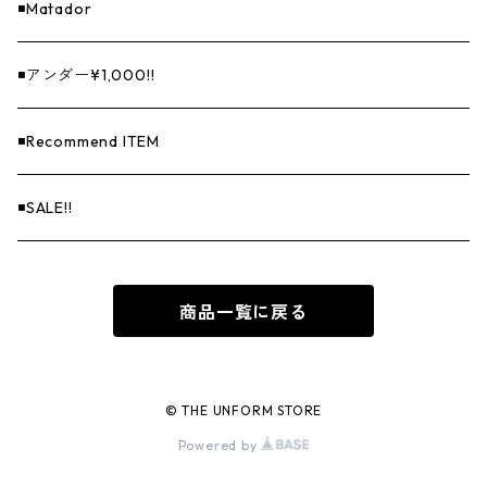
◾️Matador
◾️アンダー¥1,000!!
◾️Recommend ITEM
◾️SALE!!
商品一覧に戻る
© THE UNFORM STORE
Powered by