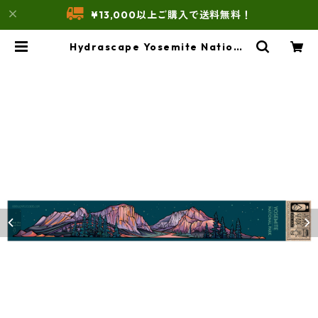
¥13,000以上ご購入で送料無料！
Hydrascape Yosemite Nationa
l Park Infinity Sticker® ハイド
ラスケープ ステッカー | THE UNF
ORM STORE