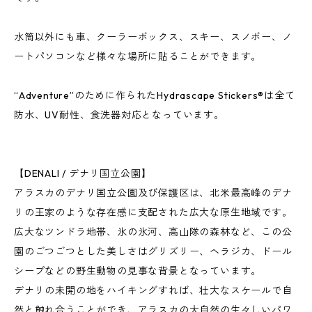
水筒以外にも車、クーラーボックス、スキー、スノボー、ノ
ートパソコンなど様々な場所に貼ることができます。
“Adventure”のために作られたHydrascape Stickers®は全て
防水、UV耐性、食洗器対応となっています。
【DENALI / デナリ国立公園】
アラスカのデナリ国立公園及び保護区は、北米最高峰のデナ
リの王家のような存在感に支配された広大な原生地域です。
広大なツンドラ地帯、氷の氷河、高山隊の森林など、この公
園のごつごつとした美しさはグリズリー、ヘラジカ、ドール
シープなどの野生動物の見事な背景となっています。
デナリの未開の地をハイキングすれば、壮大なスケールで自
然と触れ合うことができ、アラスカの大自然の生々しいパワ