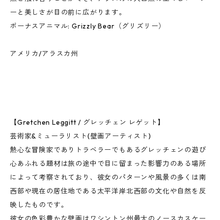
ーと美しさが目の前に広がります。
ボーナスアニマル: Grizzly Bear（グリズリー）
アメリカ/アラスカ州
【Gretchen Leggitt / グレッチェン レゲット】
芸術家&ミューラリスト(壁画アーティスト)
熱心な冒険家でありトラベラーでもあるグレッチェンの遊び
心あふれる題材は旅の途中で目に留まった影響力のある場所
によって考察されており、彼女のパターンや風景の多くは南
西部や現在の居住地である太平洋岸北西部の文化や自然を反
映したものです。
彼女の色彩豊かな壁画はワシントン州最大のノースカスケー