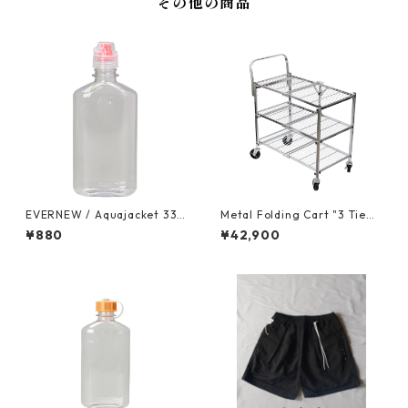
その他の商品
EVERNEW / Aquajacket 333
Metal Folding Cart "3 Tie
ml FC
r"-折りたためるワゴンカー
¥880
¥42,900
ト-