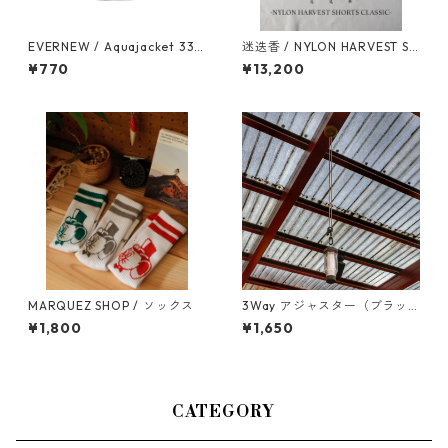
EVERNEW / Aquajacket 333
迷迭香 / NYLON HARVEST SH
ml SC Orange
ORTS CLASSIC
¥770
¥13,200
MARQUEZ SHOP / ソックス
3Way アジャスター（ブラッ
ク）
¥1,800
¥1,650
CATEGORY