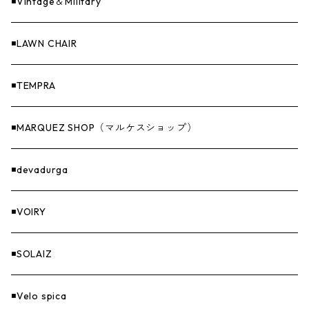
ファニチャー
バンダナ＆手ぬぐい
◾️Vintage＆Military
Others（その他）
収納
◾️LAWN CHAIR
ナイフ＆アックス
◾️TEMPRA
燃料
◾️MARQUEZ SHOP（マルケスショップ）
GOODS
◾️devadurga
◾️VOIRY
◾️SOLAIZ
◾️Velo spica