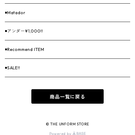
◾️Matador
◾️アンダー¥1,000!!
◾️Recommend ITEM
◾️SALE!!
商品一覧に戻る
© THE UNFORM STORE
Powered by