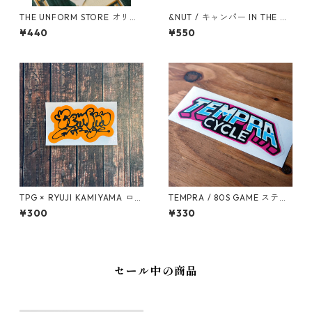
THE UNFORM STORE オリジ
&NUT / キャンパー IN THE CA
ナルステッカー
R ステッカー
¥440
¥550
TPG × RYUJI KAMIYAMA ロゴ
TEMPRA / 80S GAME ステッ
ステッカー（オレンジ）
カー
¥300
¥330
セール中の商品