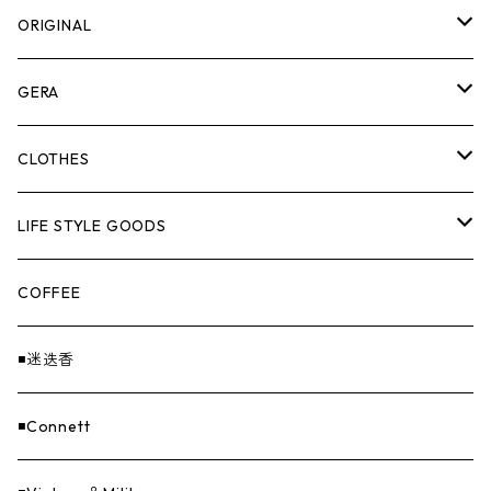
ORIGINAL
ASOMATOUS
GERA
HANGBURGER（ハングバーガー）
COLLABORATION
ランタン＆ライト
CLOTHES
EX-GATE（エクスゲート）
UNITIUM.
クッカー＆カトラリー
TOPS
LIFE STYLE GOODS
loops（ループス）
THE UNFORM STORE オリジナル
バーナー
PANTS
ステッカー
COFFEE
EvaCon（エヴァコン）
焚火
CAP
◾️迷迭香
ASAP（エイサップ）
寝具
GOODS
◾️Connett
Sticker（ステッカー）