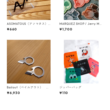
ASOMATOUS（アソマタス）
MARQUEZ SHOP / Jerry Mar
「A∀＋」カッティングステッ
quez Face キーホルダー
¥660
¥1,700
カー マットブラック
Bailout（ベイルアウト） ス
ジッパーバッグ
トーンウォッシュ
¥6,930
¥110