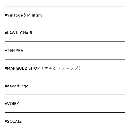
Sticker（ステッカー）
ファニチャー
バンダナ＆手ぬぐい
◾️Vintage＆Military
Others（その他）
収納
◾️LAWN CHAIR
ナイフ＆アックス
◾️TEMPRA
燃料
◾️MARQUEZ SHOP（マルケスショップ）
GOODS
◾️devadurga
◾️VOIRY
◾️SOLAIZ