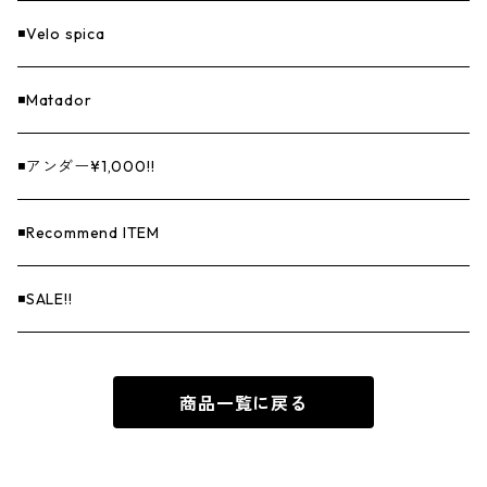
◾️Velo spica
◾️Matador
◾️アンダー¥1,000!!
◾️Recommend ITEM
◾️SALE!!
商品一覧に戻る