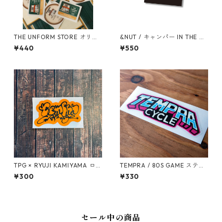
THE UNFORM STORE オリジ
&NUT / キャンパー IN THE CA
ナルステッカー
R ステッカー
¥440
¥550
TPG × RYUJI KAMIYAMA ロゴ
TEMPRA / 80S GAME ステッ
ステッカー（オレンジ）
カー
¥300
¥330
セール中の商品