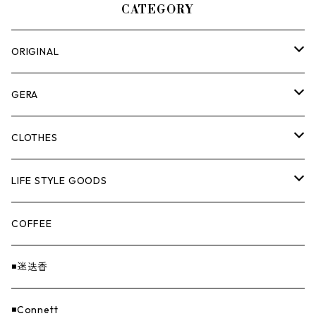
CATEGORY
ORIGINAL
ASOMATOUS
GERA
HANGBURGER（ハングバーガー）
COLLABORATION
ランタン＆ライト
CLOTHES
EX-GATE（エクスゲート）
UNITIUM.
クッカー＆カトラリー
TOPS
LIFE STYLE GOODS
loops（ループス）
THE UNFORM STORE オリジナル
バーナー
PANTS
ステッカー
COFFEE
EvaCon（エヴァコン）
焚火
CAP
◾️迷迭香
ASAP（エイサップ）
寝具
GOODS
◾️Connett