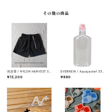
その他の商品
迷迭香 / NYLON HARVEST SH
EVERNEW / Aquajacket 333
ORTS CLASSIC
ml FC
¥13,200
¥880