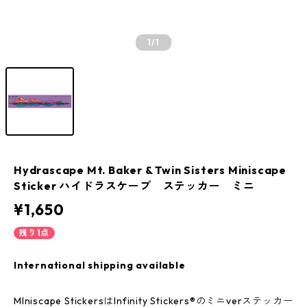
1
/1
Hydrascape Mt. Baker & Twin Sisters Miniscape
Sticker ハイドラスケープ ステッカー ミニ
¥1,650
残り1点
International shipping available
MIniscape StickersはInfinity Stickers®のミニverステッカー