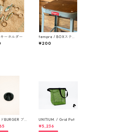
魚キーホルダー
tempra / BOXステッ
カー
0
¥200
ドBURGER ブラ
UNITIUM. / Grid Pot
65
¥5,236