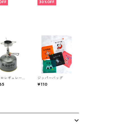
OFF
30%OFF
クロレギュレータ
ジッパーバッグ
トーブウインドマ
65
¥110
ー