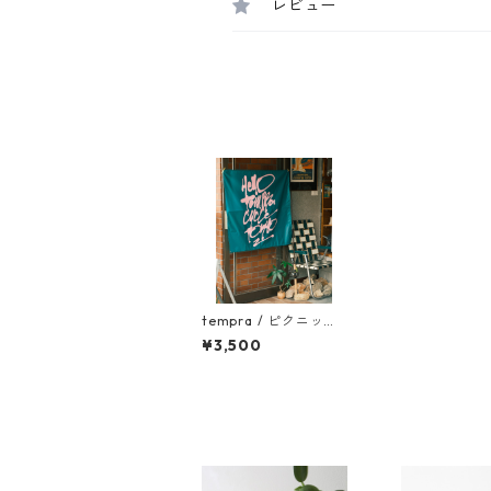
レビュー
tempra / ピクニック
シート
¥3,500