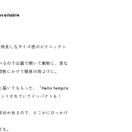
available
で仲良しなサイズ感のピクニックシ
べるので公園で開いて敷物に、急な
荷物にかけて簡易の雨よけに。
てもらった、「Hello tempra
ゴがプリントされていてインパクトも！
部分があるので、どこかにひっかけ
ても。