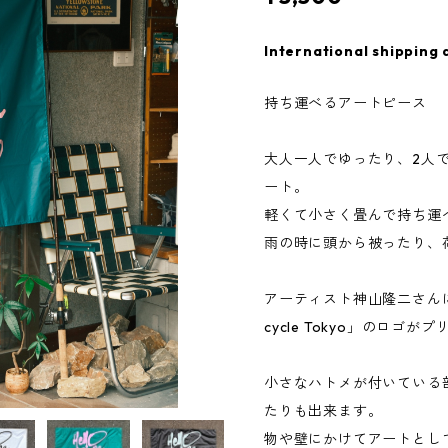
International shipping 
持ち運べるアートピース
大人一人でゆったり、2人
ート。
軽くて小さく畳んで持ち運
雨の時に頭から被ったり、
アーティスト神山隆二さんに描い
cycle Tokyo」のロ
小さなハトメが付いている
たりも出来ます。
物や壁にかけてアートとし