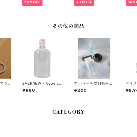
30%OFF
30%OFF
30%
その他の商品
ルアウ
EVERNEW / Aquajac
アルコール燃料携帯用
マイ
ラスト
ket 333ml FC
/ カップ付ボトル / プ
ース
¥880
¥200
¥8,9
リント目盛り付
スタ
CATEGORY