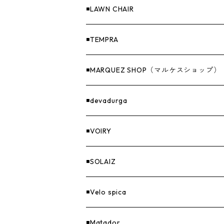
収納
◾️LAWN CHAIR
ナイフ＆アックス
◾️TEMPRA
燃料
◾️MARQUEZ SHOP（マルケスショップ）
GOODS
◾️devadurga
◾️VOIRY
◾️SOLAIZ
◾️Velo spica
◾️Matador