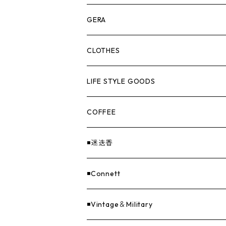
ASOMATOUS
GERA
HANGBURGER（ハングバーガー）
COLLABORATION
ランタン＆ライト
CLOTHES
EX-GATE（エクスゲート）
UNITIUM.
クッカー＆カトラリー
TOPS
LIFE STYLE GOODS
loops（ループス）
THE UNFORM STORE オリジナル
バーナー
PANTS
ステッカー
COFFEE
EvaCon（エヴァコン）
焚火
CAP
◾️迷迭香
ASAP（エイサップ）
寝具
GOODS
◾️Connett
Sticker（ステッカー）
ファニチャー
バンダナ＆手ぬぐい
◾️Vintage＆Military
Others（その他）