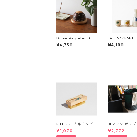
Dome Perpetual Cal
T&D SAKESET
endar（万年カレンダ
利・お猪口）
¥4,750
¥4,180
ー）
hillbrush / ネイルブラ
コフラン ポッ
シ
キャンプトラッ
¥1,070
¥2,772
ン Sサイズ