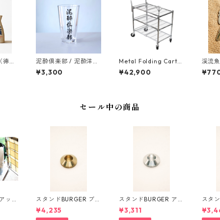
 （徳
泥酔倶楽部 / 泥酔洋盃
Metal Folding Cart
渓流
~Futoo~
"3 Tier"-折りたためる
¥3,300
¥42,900
¥77
ワゴンカート-
セール中の商品
プアップ
スタンドBURGER ブラ
スタンドBURGER アル
スタン
シュカ
ス
ミ
ック
¥4,235
¥3,311
¥3,4