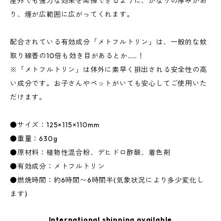
屋外でも強力な効果を発揮できるように、かなりの厚みがあ
り、煙が広範囲に広がってくれます。
配合されている有効成分「メトフルトリン」は、一般的な蚊
取り線香の10倍も効き目があるとか……！
※「メトフルトリン」は体外に素早く排出される安全性の高
い成分です。お子さんやペットがいても安心してご使用いた
だけます。
●サイズ：125×115×110mm
●重量：630g
●原材料：植物性混合粉、デヒドロ酢酸、着色剤
●有効成分：メトフルトリン
●燃焼時間：約6時間〜6時間半(気象状況により多少変化し
ます)
International shipping available