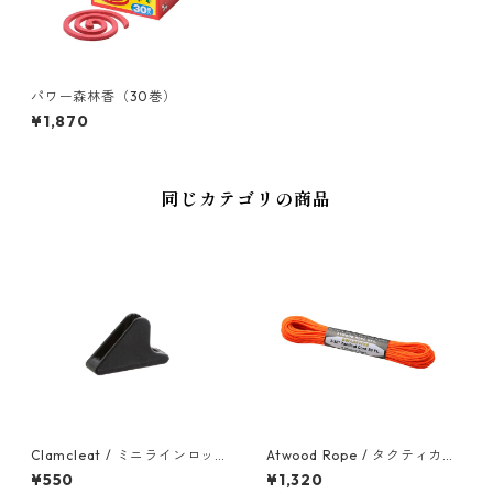
パワー森林香（30巻）
¥1,870
同じカテゴリの商品
Clamcleat / ミニラインロッ
Atwood Rope / タクティカル
クBlack（８個入り）
コード
¥550
¥1,320