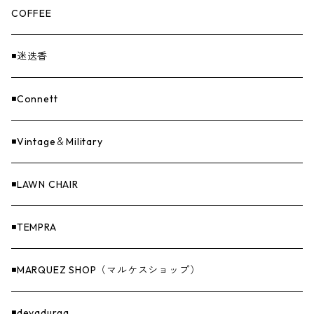
loops（ループス）
THE UNFORM STORE オリジナル
バーナー
PANTS
ステッカー
COFFEE
EvaCon（エヴァコン）
焚火
CAP
◾️迷迭香
ASAP（エイサップ）
寝具
GOODS
◾️Connett
Sticker（ステッカー）
ファニチャー
バンダナ＆手ぬぐい
◾️Vintage＆Military
Others（その他）
収納
◾️LAWN CHAIR
ナイフ＆アックス
◾️TEMPRA
燃料
◾️MARQUEZ SHOP（マルケスショップ）
GOODS
◾️devadurga