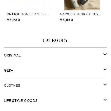
INCENSE DOME：インセンス
MARQUEZ SHOP / KINTO オ
ドーム｢テント｣
リジナル TRAIL TUMBLER 58
¥3,960
¥3,850
0ml
CATEGORY
ORIGINAL
ASOMATOUS
GERA
HANGBURGER（ハングバーガー）
COLLABORATION
ランタン＆ライト
CLOTHES
EX-GATE（エクスゲート）
UNITIUM.
クッカー＆カトラリー
TOPS
LIFE STYLE GOODS