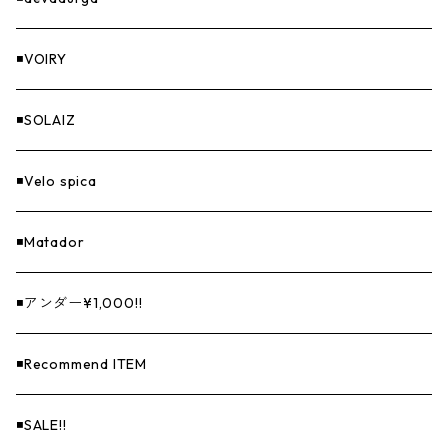
◾️VOIRY
◾️SOLAIZ
◾️Velo spica
◾️Matador
◾️アンダー¥1,000!!
◾️Recommend ITEM
◾️SALE!!