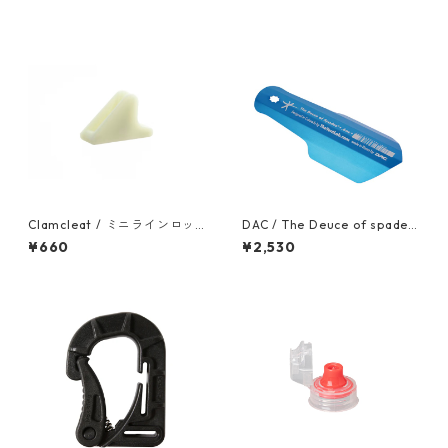
Clamcleat / ミニラインロッ
DAC / The Deuce of spades
クGlow（８個入り）
（スコップ）
¥660
¥2,530