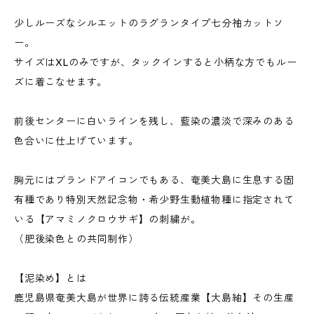
少しルーズなシルエットのラグランタイプ七分袖カットソ
ー。
サイズはXLのみですが、タックインすると小柄な方でもルー
ズに着こなせます。
前後センターに白いラインを残し、藍染の濃淡で深みのある
色合いに仕上げています。
胸元にはブランドアイコンでもある、奄美大島に生息する固
有種であり特別天然記念物・希少野生動植物種に指定されて
いる【アマミノクロウサギ】の刺繍が。
（肥後染色との共同制作）
【泥染め】とは
鹿児島県奄美大島が世界に誇る伝統産業【大島紬】その生産