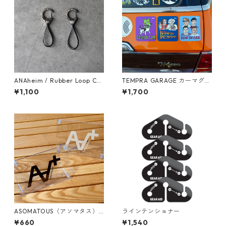
ANAheim / Rubber Loop Car
TEMPRA GARAGE カーマグネ
abiner
ット（ナカムラルイ / RUI NA
¥1,100
¥1,700
KAMURA）
ASOMATOUS（アソマタス）
ラインテンショナー
「A∀＋」カッティングステッ
¥660
¥1,540