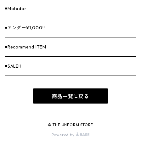
◾️Matador
◾️アンダー¥1,000!!
◾️Recommend ITEM
◾️SALE!!
商品一覧に戻る
© THE UNFORM STORE
Powered by