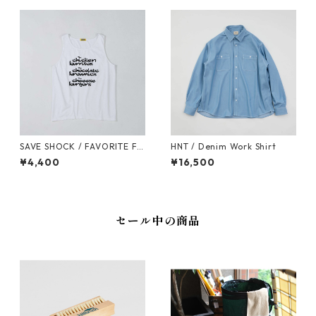
SAVE SHOCK / FAVORITE FO
HNT / Denim Work Shirt
ODS TANK TOP
¥4,400
¥16,500
セール中の商品