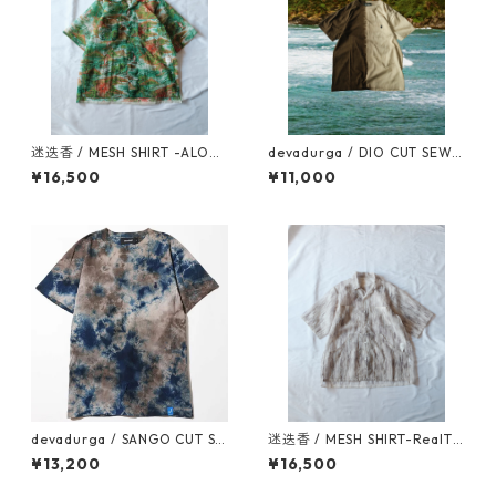
迷迭香 / MESH SHIRT -ALOH
devadurga / DIO CUT SEW
A-
（XLサイズ）
¥16,500
¥11,000
devadurga / SANGO CUT SE
迷迭香 / MESH SHIRT-RealTr
W
ee-
¥13,200
¥16,500