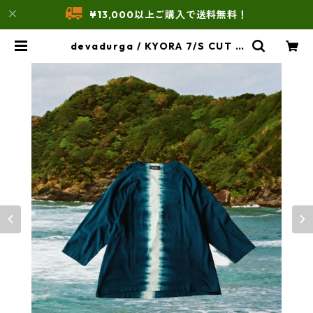
¥13,000以上ご購入で送料無料！
devadurga / KYORA 7/S CUT S
EW（XLサイズ） | THE UNFORM
STORE