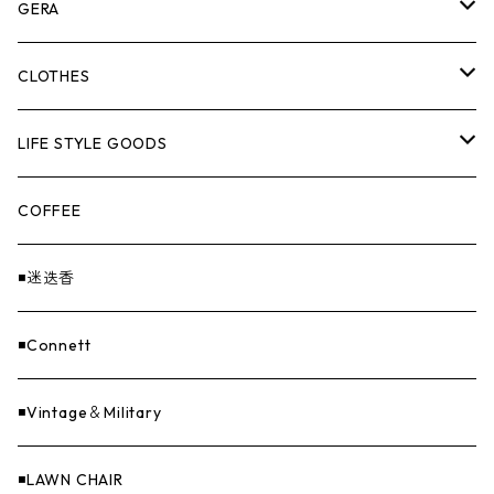
ASOMATOUS
GERA
HANGBURGER（ハングバーガー）
COLLABORATION
ランタン＆ライト
CLOTHES
EX-GATE（エクスゲート）
UNITIUM.
クッカー＆カトラリー
TOPS
LIFE STYLE GOODS
loops（ループス）
THE UNFORM STORE オリジナル
バーナー
PANTS
ステッカー
COFFEE
EvaCon（エヴァコン）
焚火
CAP
◾️迷迭香
ASAP（エイサップ）
寝具
GOODS
◾️Connett
Sticker（ステッカー）
ファニチャー
バンダナ＆手ぬぐい
◾️Vintage＆Military
Others（その他）
収納
◾️LAWN CHAIR