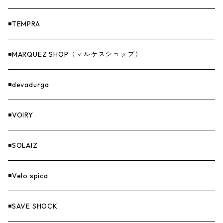
ナイフ＆アックス
◾️TEMPRA
燃料
◾️MARQUEZ SHOP（マルケスショップ）
GOODS
◾️devadurga
◾️VOIRY
◾️SOLAIZ
◾️Velo spica
◾️SAVE SHOCK