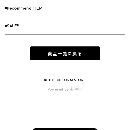
◾️Recommend ITEM
◾️SALE!!
商品一覧に戻る
© THE UNFORM STORE
Powered by