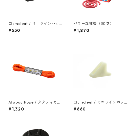
Clamcleat / ミニラインロッ
パワー森林香（30巻）
クBlack（８個入り）
¥550
¥1,870
Atwood Rope / タクティカル
Clamcleat / ミニラインロッ
コード
クGlow（８個入り）
¥1,320
¥660