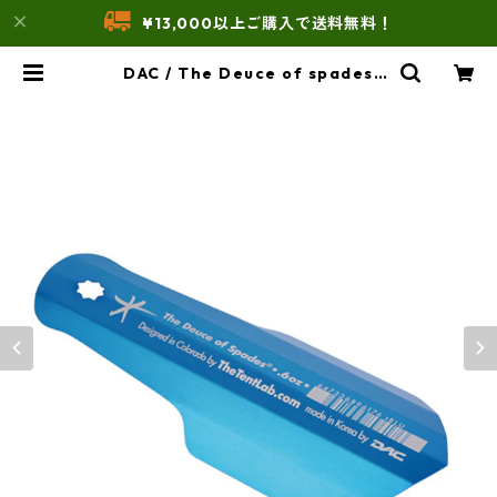
¥13,000以上ご購入で送料無料！
DAC / The Deuce of spades
（スコップ） | THE UNFORM STO
RE