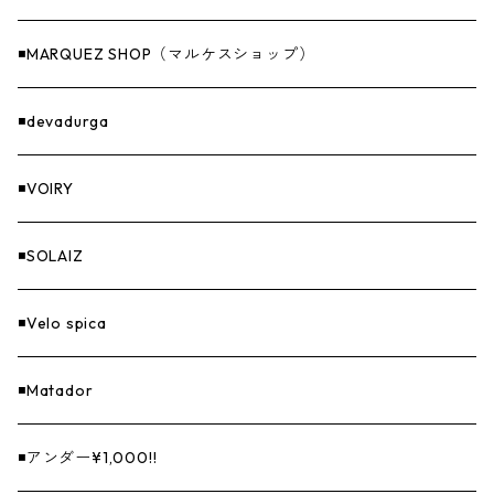
燃料
◾️MARQUEZ SHOP（マルケスショップ）
GOODS
◾️devadurga
◾️VOIRY
◾️SOLAIZ
◾️Velo spica
◾️Matador
◾️アンダー¥1,000!!