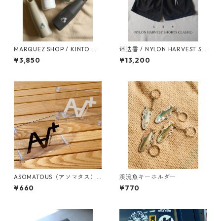
MARQUEZ SHOP / KINTO オ
迷迭香 / NYLON HARVEST SH
リジナル TRAIL TUMBLER 58
ORTS CLASSIC
¥3,850
¥13,200
0ml
ASOMATOUS（アソマタス）
渓流魚キーホルダー
「A∀＋」カッティングステッ
¥660
¥770
カー マットブラック