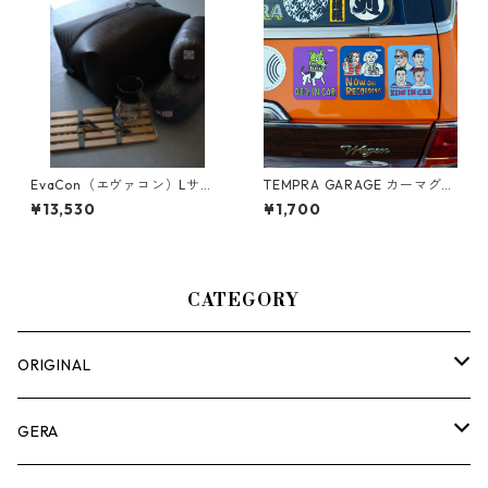
EvaCon（エヴァコン）Lサイ
TEMPRA GARAGE カーマグネ
ズ
ット（ナカムラルイ / RUI NA
¥13,530
¥1,700
KAMURA）
CATEGORY
ORIGINAL
ASOMATOUS
GERA