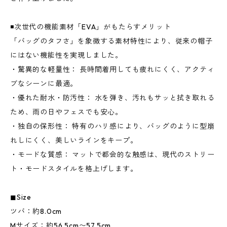
◾️次世代の機能素材「EVA」がもたらすメリット
「バッグのタフさ」を象徴する素材特性により、従来の帽子
にはない機能性を実現しました。
・驚異的な軽量性： 長時間着用しても疲れにくく、アクティ
ブなシーンに最適。
・優れた耐水・防汚性： 水を弾き、汚れもサッと拭き取れる
ため、雨の日やフェスでも安心。
・独自の保形性： 特有のハリ感により、バッグのように型崩
れしにくく、美しいラインをキープ。
・モードな質感： マットで都会的な触感は、現代のストリー
ト・モードスタイルを格上げします。
◼︎Size
ツバ：約8.0cm
Mサイズ：約56.5cm〜57.5cm