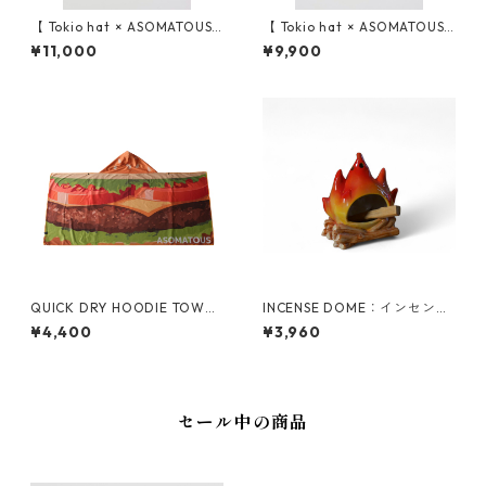
【 Tokio hat × ASOMATOUS
【 Tokio hat × ASOMATOUS
（トーキョーハット × アソマ
（トーキョーハット × アソマ
¥11,000
¥9,900
タス） 】 EVA TULIP HAT（チ
タス） 】 EVA CHILLBA HAT
ューリップ ハット）
（チルバ ハット）
QUICK DRY HOODIE TOWEL
INCENSE DOME：インセンス
BIG UV：クイックドライフー
ドーム｢焚火｣
¥4,400
¥3,960
ディータオルビッグUV
セール中の商品