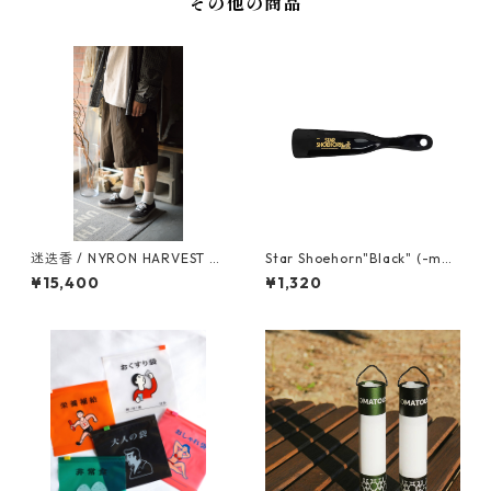
その他の商品
迷迭香 / NYRON HARVEST L
Star Shoehorn"Black" (-mad
OOSE SHORTS
e in USA-)
¥15,400
¥1,320