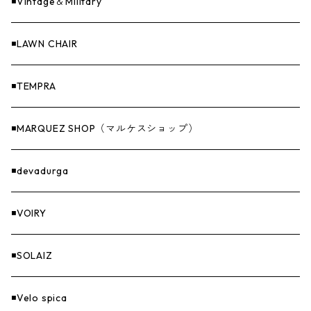
ファニチャー
バンダナ＆手ぬぐい
◾️Vintage＆Military
Others（その他）
収納
◾️LAWN CHAIR
ナイフ＆アックス
◾️TEMPRA
燃料
◾️MARQUEZ SHOP（マルケスショップ）
GOODS
◾️devadurga
◾️VOIRY
◾️SOLAIZ
◾️Velo spica