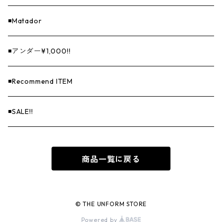
◾️Matador
◾️アンダー¥1,000!!
◾️Recommend ITEM
◾️SALE!!
商品一覧に戻る
© THE UNFORM STORE
Powered by