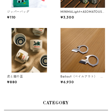
ジッパーバッグ
MINIMALight×ASOMATOUS
（ミニマライト）パターング
¥110
¥3,300
リーン
虎と龍の盃
Bailout（ベイルアウト） サ
ンドブラスト
¥880
¥6,930
CATEGORY