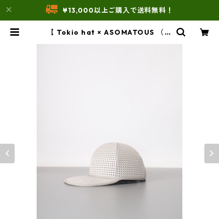
¥13,000以上ご購入で送料無料！
【 Tokio hat × ASOMATOUS （ト
ーキョーハット × アソマタス） 】 E
VA CAP（キャップ） | THE UNFO
RM STORE