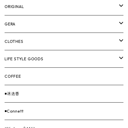
ORIGINAL
ASOMATOUS
GERA
HANGBURGER（ハングバーガー）
COLLABORATION
ランタン＆ライト
CLOTHES
EX-GATE（エクスゲート）
UNITIUM.
クッカー＆カトラリー
TOPS
LIFE STYLE GOODS
loops（ループス）
THE UNFORM STORE オリジナル
バーナー
PANTS
ステッカー
COFFEE
EvaCon（エヴァコン）
焚火
CAP
◾️迷迭香
ASAP（エイサップ）
寝具
GOODS
◾️Connett
Sticker（ステッカー）