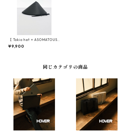
【 Tokio hat × ASOMATOUS
（トーキョーハット × アソマ
¥9,900
タス） 】 EVA CHILLBA HAT
（チルバ ハット）
同じカテゴリの商品