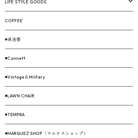
UNITIUM.
クッカー＆カトラリー
TOPS
LIFE STYLE GOODS
loops（ループス）
THE UNFORM STORE オリジナル
バーナー
PANTS
ステッカー
COFFEE
EvaCon（エヴァコン）
焚火
CAP
◾️迷迭香
ASAP（エイサップ）
寝具
GOODS
◾️Connett
Sticker（ステッカー）
ファニチャー
バンダナ＆手ぬぐい
◾️Vintage＆Military
Others（その他）
収納
◾️LAWN CHAIR
ナイフ＆アックス
◾️TEMPRA
燃料
◾️MARQUEZ SHOP（マルケスショップ）