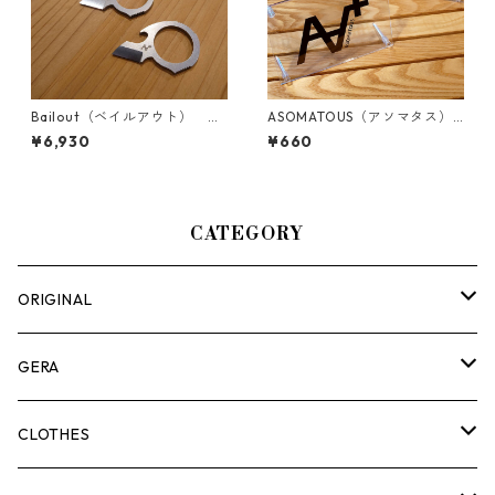
Bailout（ベイルアウト） ス
ASOMATOUS（アソマタス）
トーンウォッシュ
「A∀＋」ロゴカッティングス
¥6,930
¥660
テッカー マットホワイト
CATEGORY
ORIGINAL
ASOMATOUS
GERA
HANGBURGER（ハングバーガー）
COLLABORATION
ランタン＆ライト
CLOTHES
EX-GATE（エクスゲート）