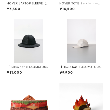
HOVER LAPTOP SLEEVE（ホ
HOVER TOTE（ホバートー
バーラップトップスリーブ）
ト）
¥3,300
¥16,500
【 Tokio hat × ASOMATOUS
【 Tokio hat × ASOMATOUS
（トーキョーハット × アソマ
（トーキョーハット × アソマ
¥11,000
¥9,900
タス） 】 EVA TULIP HAT（チ
タス） 】 EVA CAP（キャッ
ューリップ ハット）
プ）