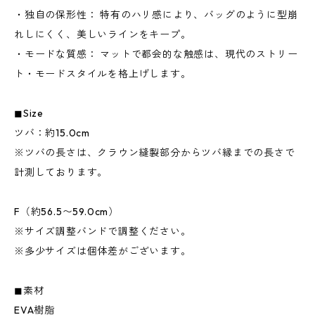
・独自の保形性： 特有のハリ感により、バッグのように型崩
れしにくく、美しいラインをキープ。
・モードな質感： マットで都会的な触感は、現代のストリー
ト・モードスタイルを格上げします。
◼︎Size
ツバ：約15.0cm
※ツバの長さは、クラウン縫製部分からツバ縁までの長さで
計測しております。
F（約56.5〜59.0cm）
※サイズ調整バンドで調整ください。
※多少サイズは個体差がございます。
◼︎素材
EVA樹脂