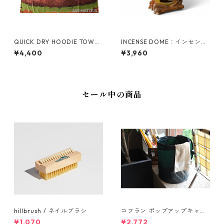
QUICK DRY HOODIE TOWEL
INCENSE DOME：インセンス
BIG UV：クイックドライフー
ドーム｢焚火｣
¥4,400
¥3,960
ディータオルビッグUV
セール中の商品
hillbrush / ネイルブラシ
コフラン ポップアップキャン
プトラッシュカン Sサイズ
¥1,070
¥2,772