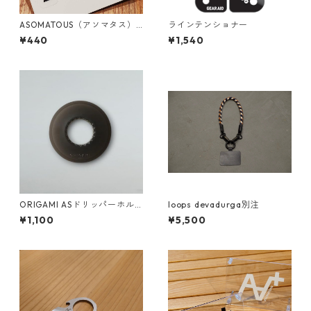
ASOMATOUS（アソマタス）
ラインテンショナー
「A∀＋」ロゴステッカー
¥440
¥1,540
ORIGAMI ASドリッパーホル
loops devadurga別注
ダー ブラック
¥1,100
¥5,500