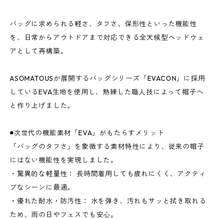
バッグに求められる軽さ、タフさ、保形性といった機能性
を、日常からアウトドアまで対応できる全天候型ヘッドウェ
アとして再構築。
ASOMATOUSが展開するバッグシリーズ「EVACON」に採用
しているEVA生地を使用し、熟練した職人技によって帽子へ
と作り上げました。
◾️次世代の機能素材「EVA」がもたらすメリット
「バッグのタフさ」を象徴する素材特性により、従来の帽子
にはない機能性を実現しました。
・驚異的な軽量性： 長時間着用しても疲れにくく、アクティ
ブなシーンに最適。
・優れた耐水・防汚性： 水を弾き、汚れもサッと拭き取れる
ため、雨の日やフェスでも安心。