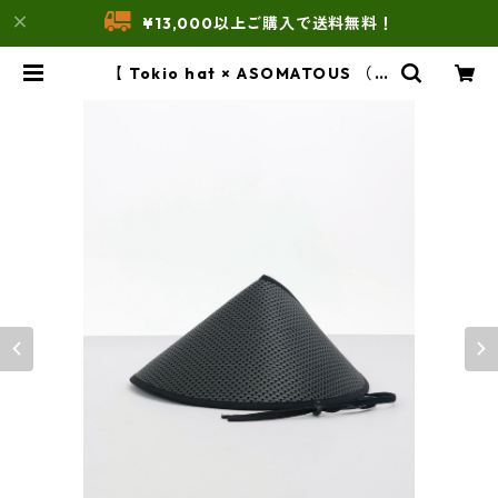
¥13,000以上ご購入で送料無料！
【 Tokio hat × ASOMATOUS （ト
ーキョーハット × アソマタス） 】 E
VA CHILLBA HAT（チルバ ハッ
ト） | THE UNFORM STORE