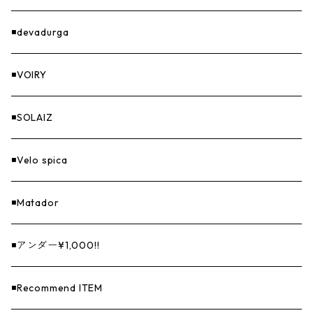
GOODS
◾️devadurga
◾️VOIRY
◾️SOLAIZ
◾️Velo spica
◾️Matador
◾️アンダー¥1,000!!
◾️Recommend ITEM