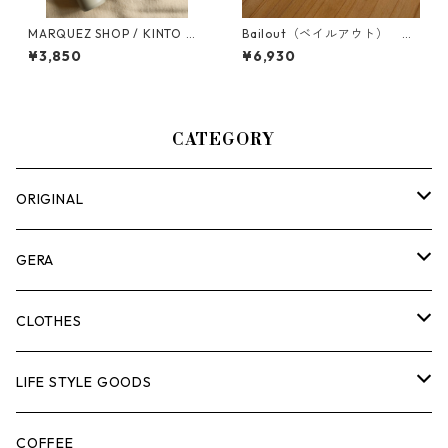
MARQUEZ SHOP / KINTO オ
Bailout（ベイルアウト） ス
リジナル TRAIL TUMBLER 58
トーンウォッシュ
¥3,850
¥6,930
0ml
CATEGORY
ORIGINAL
ASOMATOUS
GERA
HANGBURGER（ハングバーガー）
COLLABORATION
ランタン＆ライト
CLOTHES
EX-GATE（エクスゲート）
UNITIUM.
クッカー＆カトラリー
TOPS
LIFE STYLE GOODS
loops（ループス）
THE UNFORM STORE オリジナル
バーナー
PANTS
ステッカー
COFFEE