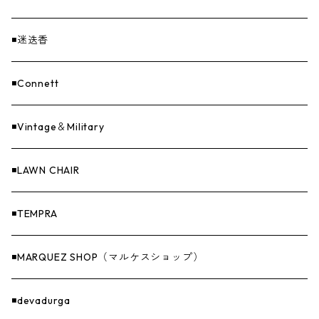
EvaCon（エヴァコン）
焚火
CAP
◾️迷迭香
ASAP（エイサップ）
寝具
GOODS
◾️Connett
Sticker（ステッカー）
ファニチャー
バンダナ＆手ぬぐい
◾️Vintage＆Military
Others（その他）
収納
◾️LAWN CHAIR
ナイフ＆アックス
◾️TEMPRA
燃料
◾️MARQUEZ SHOP（マルケスショップ）
GOODS
◾️devadurga