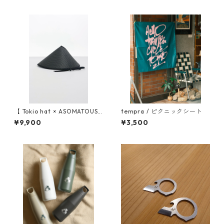
【 Tokio hat × ASOMATOUS
tempra / ピクニックシート
（トーキョーハット × アソマ
¥9,900
¥3,500
タス） 】 EVA CHILLBA HAT
（チルバ ハット）