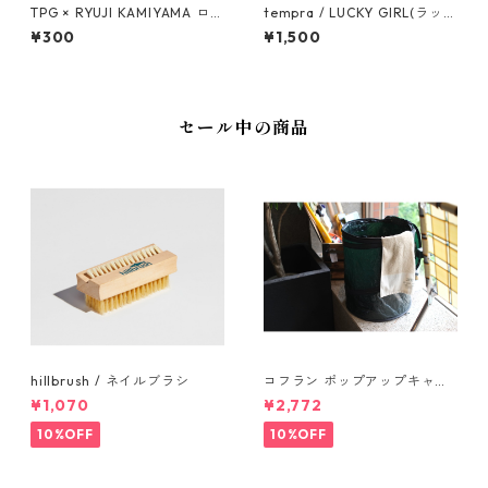
TPG × RYUJI KAMIYAMA ロゴ
tempra / LUCKY GIRL(ラッキ
ステッカー（オレンジ）
ーガール)バンダナ
¥300
¥1,500
セール中の商品
hillbrush / ネイルブラシ
コフラン ポップアップキャン
プトラッシュカン Sサイズ
¥1,070
¥2,772
10%OFF
10%OFF