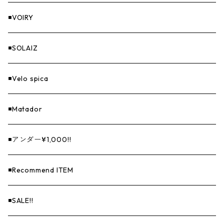
◾️VOIRY
◾️SOLAIZ
◾️Velo spica
◾️Matador
◾️アンダー¥1,000!!
◾️Recommend ITEM
◾️SALE!!