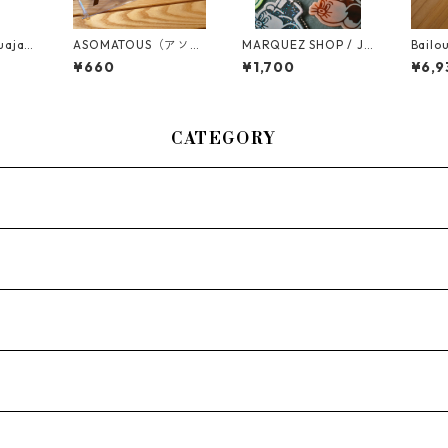
uajac
ASOMATOUS（アソマ
MARQUEZ SHOP / Je
Bail
タス）「A∀＋」カッ
rry Marquez Face キ
ト）
¥660
¥1,700
¥6,9
ティングステッカー
ーホルダー
シュ
マットブラック
CATEGORY