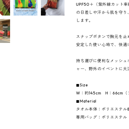
UPF50＋（紫外線カット率
の日差しや汗から肌を守り
します。
スナップボタンで胸元を止
安定した使い心地で、快適
持ち運びに便利なメッシュ
ャー、野外のイベントに大
◼︎Size
W：約145cm H：66cm
◼︎Material
タオル本体：ポリエステル88
専用バッグ：ポリエステル