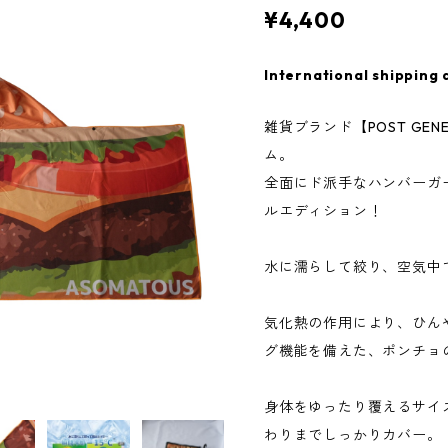
¥4,400
International shipping 
雑貨ブランド【POST GE
ム。
全面にド派手なハンバーガ
ルエディション！
水に濡らして絞り、空気中
気化熱の作用により、ひん
グ機能を備えた、ポンチョ
身体をゆったり覆えるサイ
わりまでしっかりカバー。