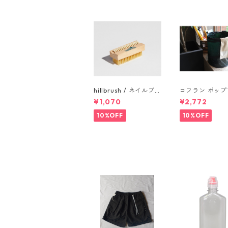
hillbrush / ネイルブラ
コフラン ポッ
シ
キャンプトラッ
¥1,070
¥2,772
ン Sサイズ
10%OFF
10%OFF