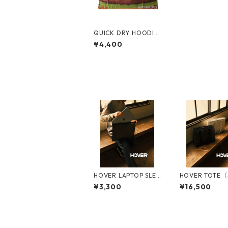
QUICK DRY HOODIE
TOWEL BIG UV：クイ
¥4,400
ックドライフーディー
タオルビッグUV
HOVER LAPTOP SLEE
HOVER TOTE
VE（ホバーラップトッ
トート）
¥3,300
¥16,500
プスリーブ）