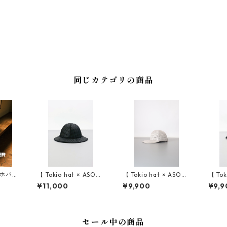
同じカテゴリの商品
（ホバー
【 Tokio hat × ASOM
【 Tokio hat × ASOM
【 Tok
ATOUS （トーキョー
ATOUS （トーキョー
ATO
¥11,000
¥9,900
¥9,9
ハット × アソマタス）
ハット × アソマタス）
ハット
】 EVA TULIP HAT
】 EVA CAP（キャッ
】 EVA
（チューリップ ハッ
プ）
（チル
ト）
セール中の商品