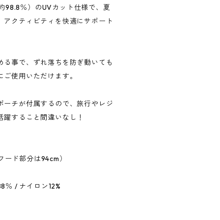
約98.8％）のUVカット仕様で、夏
、アクティビティを快適にサポート
める事で、ずれ落ちを防ぎ動いても
にご使用いただけます。
ポーチが付属するので、旅行やレジ
活躍すること間違いなし！
（フード部分は94cm）
％ / ナイロン12%