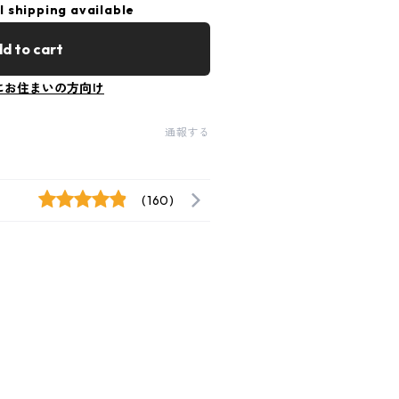
l shipping available
d to cart
にお住まいの方向け
通報する
(160)