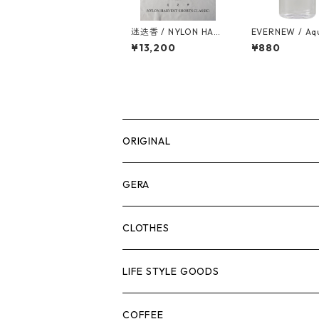
迷迭香 / NYLON HAR
EVERNEW / Aq
VEST SHORTS CLASSI
ket 333ml FC
¥13,200
¥880
C
ORIGINAL
ASOMATOUS
GERA
HANGBURGER（ハングバーガー）
COLLABORATION
ランタン＆ライト
CLOTHES
EX-GATE（エクスゲート）
UNITIUM.
クッカー＆カトラリー
TOPS
LIFE STYLE GOODS
loops（ループス）
THE UNFORM STORE オリジナル
バーナー
PANTS
ステッカー
COFFEE