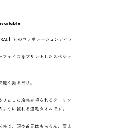
available
NERAL】とのコラボレーションアイテ
ーフェイスをプリントしたスペシャ
で軽く振るだけ。
やりとした冷感が得られるクーリン
のように被れる速乾タオルです。
ズ感で、頭や首元はもちろん、肩ま