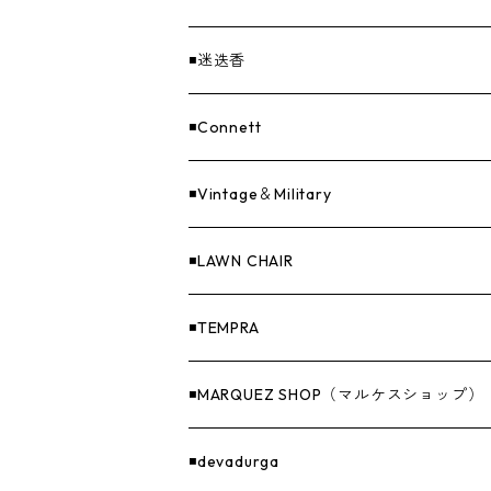
EvaCon（エヴァコン）
焚火
CAP
◾️迷迭香
ASAP（エイサップ）
寝具
GOODS
◾️Connett
Sticker（ステッカー）
ファニチャー
バンダナ＆手ぬぐい
◾️Vintage＆Military
Others（その他）
収納
◾️LAWN CHAIR
ナイフ＆アックス
◾️TEMPRA
燃料
◾️MARQUEZ SHOP（マルケスショップ）
GOODS
◾️devadurga