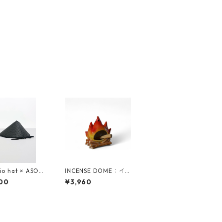
io hat × ASOM
INCENSE DOME：イ
US （トーキョー
ンセンスドーム｢焚火｣
00
¥3,960
 × アソマタス）
 CHILLBA HAT
バ ハット）