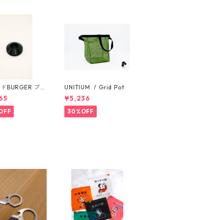
ドBURGER ブラ
UNITIUM. / Grid Pot
65
¥5,236
OFF
30%OFF