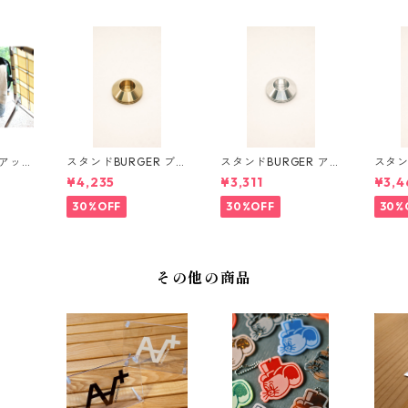
プアップ
スタンドBURGER ブラ
スタンドBURGER アル
スタン
シュカ
ス
ミ
ック
¥4,235
¥3,311
¥3,4
30%OFF
30%OFF
30%
その他の商品