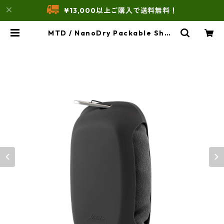
¥13,000以上ご購入で送料無料！
MTD / NanoDry Packable Show
er Towel (Large) /ナノドライ シ
ャワータオル L | THE UNFORM ST
ORE