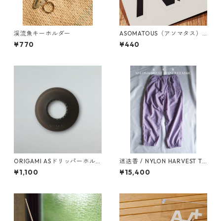
渓流魚キーホルダー
ASOMATOUS（アソマタス）
「A∀＋」ロゴステッカー
¥770
¥440
ORIGAMI ASドリッパーホル
迷迭香 / NYLON HARVEST TR
ダー ブラック
AINER CLASSIC
¥1,100
¥15,400