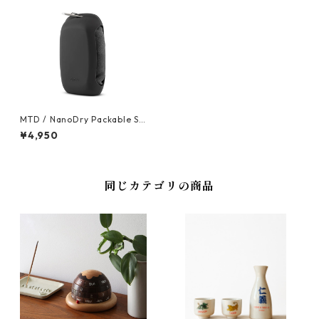
MTD / NanoDry Packable Sh
ower Towel (Large) /ナノド
¥4,950
ライ シャワータオル L
同じカテゴリの商品