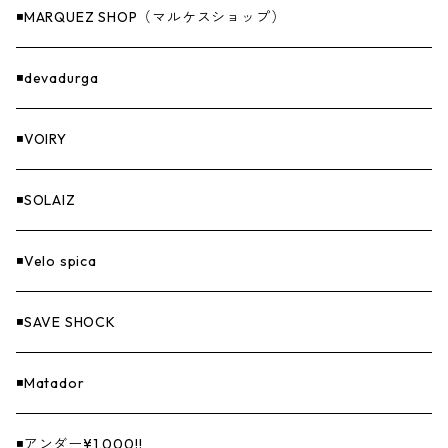
燃料
◾️MARQUEZ SHOP（マルケスショップ）
GOODS
◾️devadurga
◾️VOIRY
◾️SOLAIZ
◾️Velo spica
◾️SAVE SHOCK
◾️Matador
◾️アンダー¥1,000!!