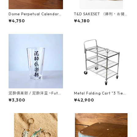
Dome Perpetual Calendar
T&D SAKESET （徳利・お猪
（万年カレンダー）
口）
¥4,750
¥4,180
泥酔倶楽部 / 泥酔洋盃 ~Futoo
Metal Folding Cart "3 Tie
~
r"-折りたためるワゴンカー
¥3,300
¥42,900
ト-