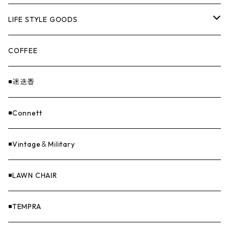
EX-GATE（エクスゲート）
UNITIUM.
クッカー＆カトラリー
TOPS
LIFE STYLE GOODS
loops（ループス）
THE UNFORM STORE オリジナル
バーナー
PANTS
ステッカー
COFFEE
EvaCon（エヴァコン）
焚火
CAP
◾️迷迭香
ASAP（エイサップ）
寝具
GOODS
◾️Connett
Sticker（ステッカー）
ファニチャー
バンダナ＆手ぬぐい
◾️Vintage＆Military
Others（その他）
収納
◾️LAWN CHAIR
ナイフ＆アックス
◾️TEMPRA