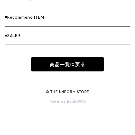
◾️Recommend ITEM
◾️SALE!!
商品一覧に戻る
© THE UNFORM STORE
Powered by