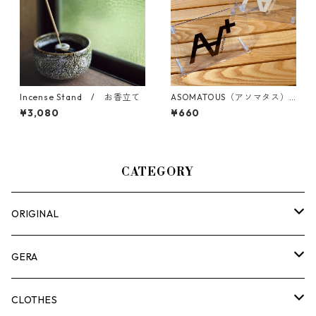
Incense Stand / お香立て
ASOMATOUS（アソマタス）
「A∀＋」カッティングステッ
¥3,080
¥660
カー マットブラック
CATEGORY
ORIGINAL
ASOMATOUS
GERA
HANGBURGER（ハングバーガー）
COLLABORATION
ランタン＆ライト
CLOTHES