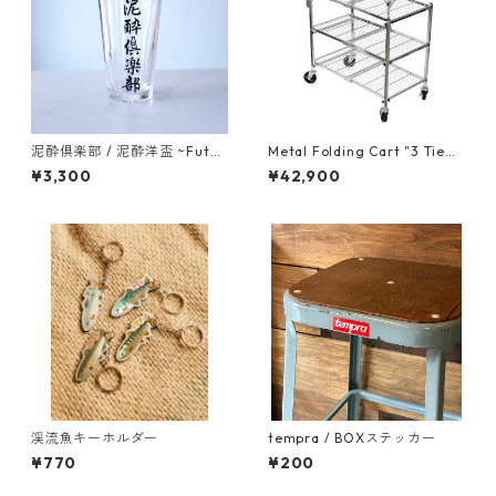
泥酔倶楽部 / 泥酔洋盃 ~Futoo
Metal Folding Cart "3 Tie
~
r"-折りたためるワゴンカー
¥3,300
¥42,900
ト-
渓流魚キーホルダー
tempra / BOXステッカー
¥770
¥200