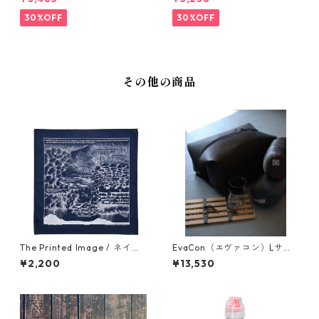
30%OFF
30%OFF
その他の商品
The Printed Image / ネイチ
EvaCon（エヴァコン）Lサイ
ャープリントバンダナ（雲）
ズ
¥2,200
¥13,530