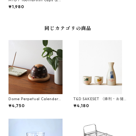
Pack)/トゥースプラッシュキ
¥1,980
ャップス(2P)
同じカテゴリの商品
Dome Perpetual Calendar
T&D SAKESET （徳利・お猪
（万年カレンダー）
口）
¥4,750
¥4,180