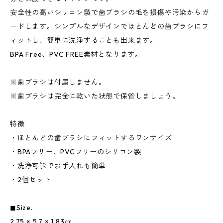
安全性の高いシリコン製で歯ブラシの毛を損傷や汚染からガ
ードします。シンプルなデザインでほとんどの歯ブラシにフ
ィットし、簡単に洗浄することも出来ます。
BPA Free、PVC FREE素材となります。
※歯ブラシは付属しません。
※歯ブラシは完全に乾いた状態で保管しましょう。
特徴
・ほとんどの歯ブラシにフィットするワンサイズ
・BPAフリー、PVCフリーのシリコン製
・洗浄可能でお手入れも簡単
・2個セット
◼︎Size.
2.75 × 5.7 × 1.83㎝