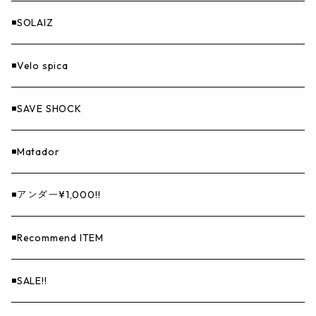
◾️SOLAIZ
◾️Velo spica
◾️SAVE SHOCK
◾️Matador
◾️アンダー¥1,000!!
◾️Recommend ITEM
◾️SALE!!