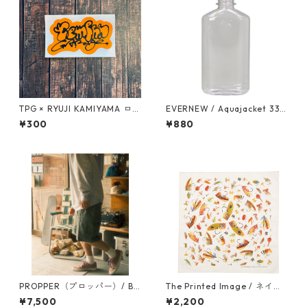
TPG × RYUJI KAMIYAMA ロゴ
EVERNEW / Aquajacket 333
ステッカー（オレンジ）
ml FC
¥300
¥880
PROPPER（プロッパー）/ B.
The Printed Image / ネイチ
D.U. Short Ripstop
ャープリントバンダナ（フラ
¥7,500
¥2,200
イ）