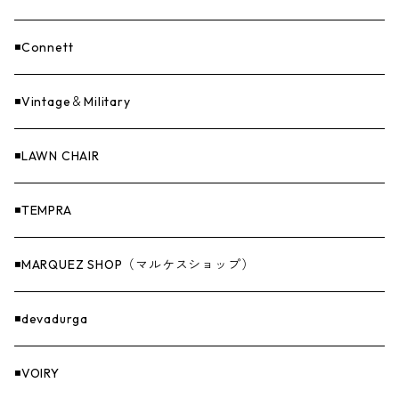
ASAP（エイサップ）
寝具
GOODS
◾️Connett
Sticker（ステッカー）
ファニチャー
バンダナ＆手ぬぐい
◾️Vintage＆Military
Others（その他）
収納
◾️LAWN CHAIR
ナイフ＆アックス
◾️TEMPRA
燃料
◾️MARQUEZ SHOP（マルケスショップ）
GOODS
◾️devadurga
◾️VOIRY