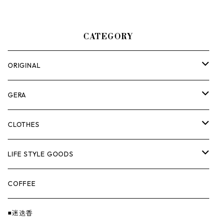
CATEGORY
ORIGINAL
ASOMATOUS
GERA
HANGBURGER（ハングバーガー）
COLLABORATION
ランタン＆ライト
CLOTHES
EX-GATE（エクスゲート）
UNITIUM.
クッカー＆カトラリー
TOPS
LIFE STYLE GOODS
loops（ループス）
THE UNFORM STORE オリジナル
バーナー
PANTS
ステッカー
COFFEE
EvaCon（エヴァコン）
焚火
CAP
◾️迷迭香