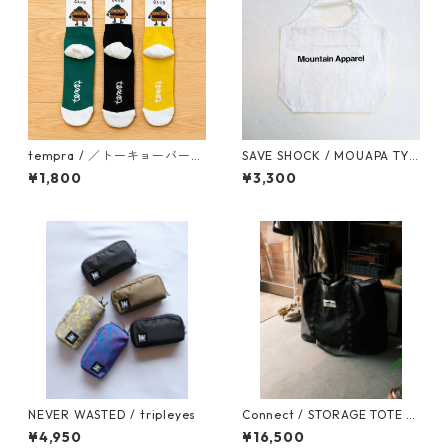
tempra / ／トーキョーバーガ
SAVE SHOCK / MOUAPA TYV
ーズクラブ ソックス
EK TOTE
¥1,800
¥3,300
NEVER WASTED / tripleyes
Connect / STORAGE TOTE 1
00
¥4,950
¥16,500