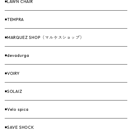
収納
◾️LAWN CHAIR
ナイフ＆アックス
◾️TEMPRA
燃料
◾️MARQUEZ SHOP（マルケスショップ）
GOODS
◾️devadurga
◾️VOIRY
◾️SOLAIZ
◾️Velo spica
◾️SAVE SHOCK