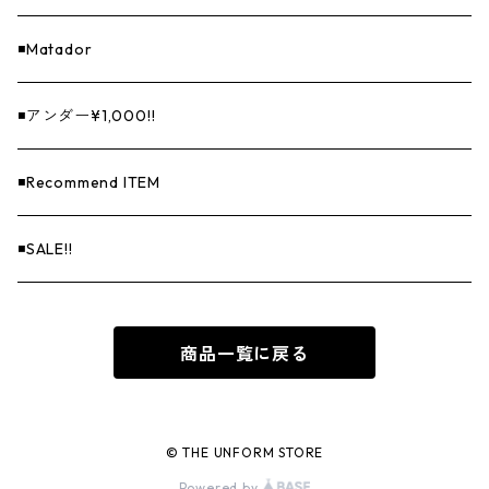
◾️Matador
◾️アンダー¥1,000!!
◾️Recommend ITEM
◾️SALE!!
商品一覧に戻る
© THE UNFORM STORE
Powered by