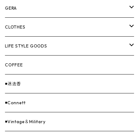
ASOMATOUS
GERA
HANGBURGER（ハングバーガー）
COLLABORATION
ランタン＆ライト
CLOTHES
EX-GATE（エクスゲート）
UNITIUM.
クッカー＆カトラリー
TOPS
LIFE STYLE GOODS
loops（ループス）
THE UNFORM STORE オリジナル
バーナー
PANTS
ステッカー
COFFEE
EvaCon（エヴァコン）
焚火
CAP
◾️迷迭香
ASAP（エイサップ）
寝具
GOODS
◾️Connett
Sticker（ステッカー）
ファニチャー
バンダナ＆手ぬぐい
◾️Vintage＆Military
Others（その他）