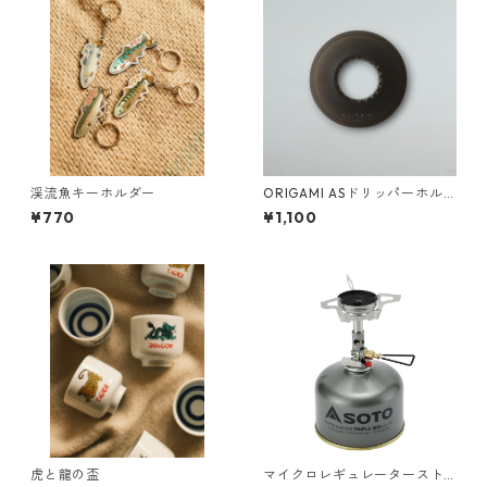
渓流魚キーホルダー
ORIGAMI ASドリッパーホル
ダー ブラック
¥770
¥1,100
虎と龍の盃
マイクロレギュレータースト